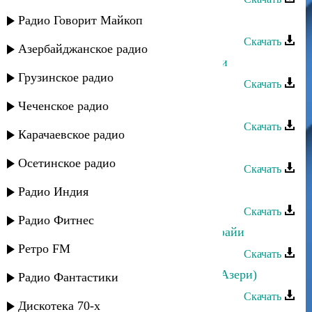
Йоси бен Йохай - Духтер иврити
Радио Говорит Майкоп
Скачать
Азербайджанское радио
Йоси бен Йохай - Духтер Дербенди
Грузинское радио
Скачать
Йоси бен Йохай - Духтер гонши
Чеченское радио
Скачать
Карачаевское радио
Йоси бен Йохай - Духтен
Осетинское радио
Скачать
Йоси бен Йохай - Свадьба
Радио Индия
Скачать
Радио Фитнес
Йоси бен Йохай - Духдерхой Хайфайи
Ретро FM
Скачать
Йоси бен Йохай - Дели Джейран (Азери)
Радио Фантастики
Скачать
Дискотека 70-х