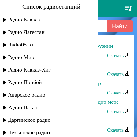
Список радиостанций
йоси бен йохай - илохим пендж
рузини
Радио Кавказ
Радио Дагестан
Radio05.Ru
Йоси бен Йохай - Илохим Пендж рузини
Скачать
Радио Мир
Йоси бен Йохай - Дузун мани
Радио Кавказ-Хит
Скачать
Радио Прибой
Йоси бен Йохай - Фурмунди духтер
Скачать
Аварское радио
Йоси бен Йохай - Йе куш мере,йу дор мере
Радио Ватан
Скачать
Даргинское радио
Йоси бен Йохай - Исроил
Скачать
Лезгинское радио