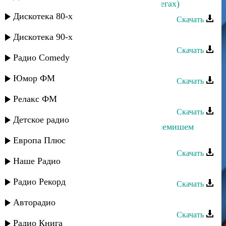
Йоси бен Йохай - Дедей (Мугам Сегах)
Дискотека 80-х
Скачать
Йоси бен Йохай - Дедей (Мугам)
Дискотека 90-х
Скачать
Радио Comedy
Йоси бен Йохай - Дедей
Юмор ФМ
Скачать
Йоси бен Йохай - Гурбу кердом
Релакс ФМ
Скачать
Детское радио
Йоси бен Йохай - Гулум сени нейнемишем
(Азери)
Европа Плюс
Скачать
Наше Радио
Йоси бен Йохай - Гибе
Радио Рекорд
Скачать
Йоси бен Йохай - Ветенимдир
Авторадио
Скачать
Радио Книга