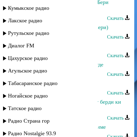
Йоси бен Йохай - Имохой оморей Бери
Кумыкское радио
Дулмере
Скачать
Лакское радио
Йоси бен Йохай - Иле (Мугам) (Азери)
Рутульское радио
Скачать
Диалог FM
Йоси бен Йохай - Енту имбушу
Скачать
Цахурское радио
Йоси бен Йохай - Екес чу кори Бегде
Агульское радио
Скачать
Табасаранское радио
Йоси бен Йохай - Ей дост (Мугам)
Скачать
Ногайское радио
Йоси бен Йохай - Ези Дунйо ки чу берди ки
Татское радио
Шелму
Скачать
Радио Страна гор
Йоси бен Йохай - Духтири севдикиме
Радио Nostalgie 93.9
Скачать