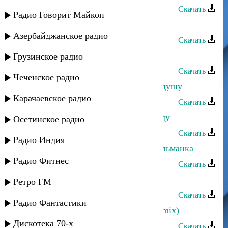
Скачать
Радио Говорит Майкоп
Камиль Мусаев - Узнал тебя
Азербайджанское радио
Скачать
Камиль Мусаев - Жизнь
Грузинское радио
Скачать
Чеченское радио
Камиль Мусаев - Ты зашла в мою душу
Карачаевское радио
Скачать
Хасан Мусаев - Я тебя век не забуду
Осетинское радио
Скачать
Радио Индия
Ибрагим Мусаев - Сестренка мусульманка
Радио Фитнес
Скачать
Эльдар Мусаев - Транс-лезгинка
Ретро FM
Скачать
Радио Фантастики
Эльдар Мусаев - Восток (Nariman mix)
Дискотека 70-х
Скачать