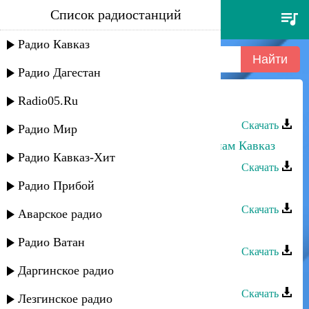
Список радиостанций
исубилав мусаев - за волю
Радио Кавказ
Радио Дагестан
Radio05.Ru
Исубилав Мусаев - За волю
Скачать
Радио Мир
Исубилав Мусаев - Орёл, открой нам Кавказ
Радио Кавказ-Хит
Скачать
Радио Прибой
Исубилав Мусаев - Южанка
Скачать
Аварское радио
Исубилав Мусаев - Я еду в горы
Радио Ватан
Скачать
Даргинское радио
Исубилав Мусаев - Лезгинка
Скачать
Лезгинское радио