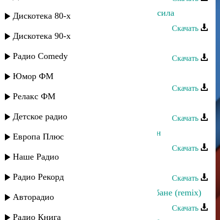
Шамиль Мусаев - Азир дарган рурсила
Дискотека 80-х
Скачать
Дискотека 90-х
Эльдар Мусаев - Сары хум
Радио Comedy
Скачать
Шамиль Мусаев - Моя жизнь
Юмор ФМ
Скачать
Релакс ФМ
Шамиль Мусаев - Я не изменюсь
Детское радио
Скачать
Камиль Мусаев - Салам, Аваристан
Европа Плюс
Скачать
Наше Радио
Эльдар Мусаев - Поппури
Радио Рекорд
Скачать
Эльдар Мусаев - Поппури на барабане (remix)
Авторадио
Скачать
Радио Книга