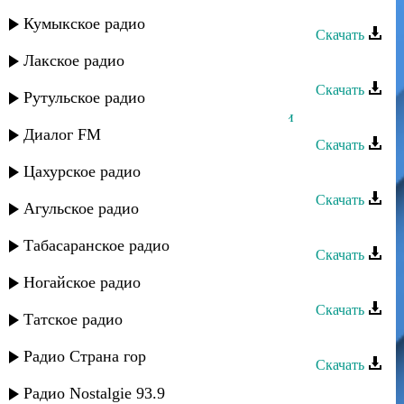
Исубилав Мусаев - Седина отца
Кумыкское радио
Скачать
Лакское радио
Исубилав Мусаев - Родился сын
Скачать
Рутульское радио
Исубилав Мусаев - Танец лезгинки
Диалог FM
Скачать
Цахурское радио
Шамиль Мусаев - Милая
Скачать
Агульское радио
Камиль Мусаев - Моя Ругуджа
Табасаранское радио
Скачать
Камиль Мусаев - Я пишу письмо
Ногайское радио
Скачать
Татское радио
Камиль Мусаев - Я люблю тебя
Радио Страна гор
Скачать
Шамиль Мусаев - Ты уходишь
Радио Nostalgie 93.9