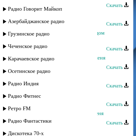
Скачать
Радио Говорит Майкоп
Умалав Кебедов - Ты для меня
Азербайджанское радио
Скачать
Ринат Каримов - Каким меня ты ядом
Грузинское радио
наполнила
Чеченское радио
Скачать
Асадула Бахтанов - Посмотри на меня
Карачаевское радио
Скачать
Осетинское радио
Rido - Прошу забудь меня
Радио Индия
Скачать
Издаг - Услышь меня
Радио Фитнес
Скачать
Ретро FM
Dj Nariman - Майя - Не забывай меня
Радио Фантастики
Скачать
Айшат Магомедова - Прости меня
Дискотека 70-х