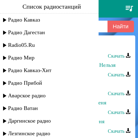
Список радиостанций
ислам пшидаток - меня не
изменить
Радио Кавказ
Радио Дагестан
Radio05.Ru
Ислам Итляшев - Ты для меня
Скачать
Радио Мир
Магамет Дзыбов - Изменить Меня Нельзя
Радио Кавказ-Хит
Скачать
Радио Прибой
Закир Салаватов - Пойми меня
Скачать
Аварское радио
Мадина Абдулбакова - Не мучай меня
Радио Ватан
Скачать
Даргинское радио
Нариман Атаев - Не обманывай меня
Скачать
Лезгинское радио