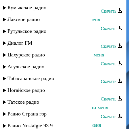
Айшат Айсаева - Не обижай меня
Кумыкское радио
Скачать
Лакское радио
Динара Залумханова - Не бросай меня
Скачать
Рутульское радио
Мурад Садуев - Игра без меня
Диалог FM
Скачать
Цахурское радио
Эльдар Далгатов - Замуж выйди за меня
Скачать
Агульское радио
Камила Мурсалова - Радуй меня
Табасаранское радио
Скачать
Ислам Рамазанов - Любовь
Ногайское радио
Скачать
Татское радио
Альбина Казакмурзаева - Не обмани меня
Радио Страна гор
Скачать
Гульжанат Исаева - Не смотри на меня
Радио Nostalgie 93.9