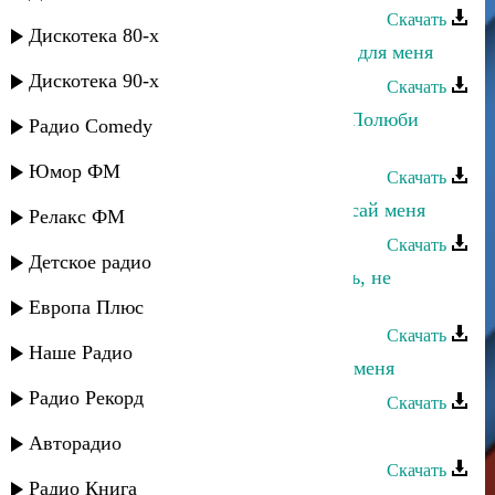
Скачать
Дискотека 80-х
Айшат Магомедова - Ты создан не для меня
Дискотека 90-х
Скачать
Марианна и Апанди Магомедов - Полюби
Радио Comedy
меня
Юмор ФМ
Скачать
Джамиля Джамалодинова - Не бросай меня
Релакс ФМ
Скачать
Детское радио
Заур Темиров - Ты меня не любишь, не
жалеешь
Европа Плюс
Скачать
Наше Радио
Хадижат Джамалудинова - Забери меня
Радио Рекорд
Скачать
Айшат Насрулаева - Береги меня
Авторадио
Скачать
Радио Книга