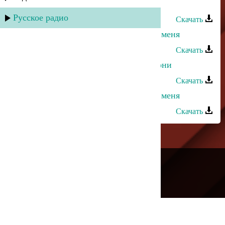
Заирбек Ордашев - Обними меня
Русское радио
Скачать
Апанди Исмаилгаджиев - Обними меня
Скачать
Кристина Азизханова - Меня не гони
Скачать
Ульзана Максудова - Посмотри на меня
Скачать
---
Русское радио