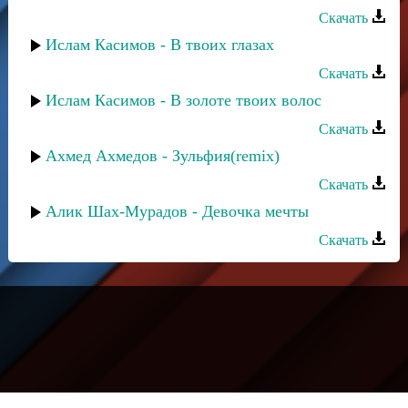
Скачать
Ислам Касимов - В твоих глазах
Скачать
Ислам Касимов - В золоте твоих волос
Скачать
Ахмед Ахмедов - Зульфия(remix)
Скачать
Алик Шах-Мурадов - Девочка мечты
Скачать