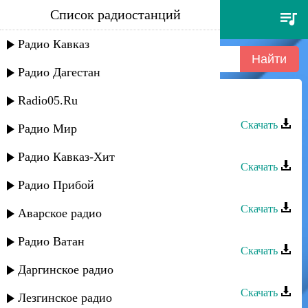
Список радиостанций
ислам ахмедов - вперед хабиб
Радио Кавказ
Радио Дагестан
Radio05.Ru
Ислам Ахмедов - Вперед Хабиб
Скачать
Радио Мир
Ислам Ахмедов - Насибимсен
Радио Кавказ-Хит
Скачать
Радио Прибой
Ахмед Ахмедов - Зульфия(remix)
Скачать
Аварское радио
Ахмед Ахмедов - Зулмут къуш
Радио Ватан
Скачать
Даргинское радио
Ахмед Ахмедов - Заза
Скачать
Лезгинское радио