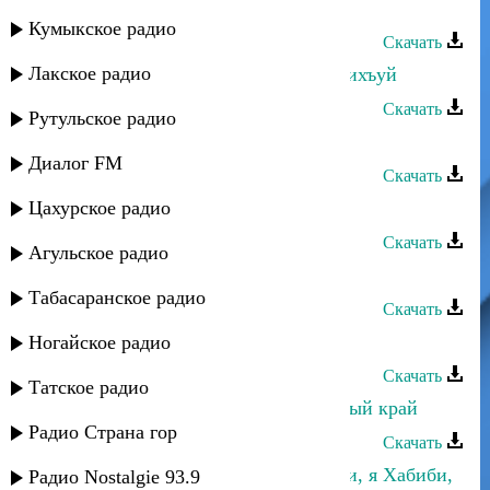
Ахмед Ахмедов - Даллалей
Кумыкское радио
Скачать
Лакское радио
Ахмед Ахмедов - Да инисуй сун дихъуй
Скачать
Рутульское радио
Ахмед Ахмедов - Ваппабай-гьай
Диалог FM
Скачать
Цахурское радио
Ахмед Ахмедов - Ваппабай
Скачать
Агульское радио
Ахмед Ахмедов - Барта бакIу
Табасаранское радио
Скачать
Ахмед Ахмедов - ДахIаляй
Ногайское радио
Скачать
Татское радио
Ислам Итляшев - Мирный, красивый край
Радио Страна гор
Скачать
Мухаммад Шафи Ашуров - Хабиби, я Хабиби,
Радио Nostalgie 93.9