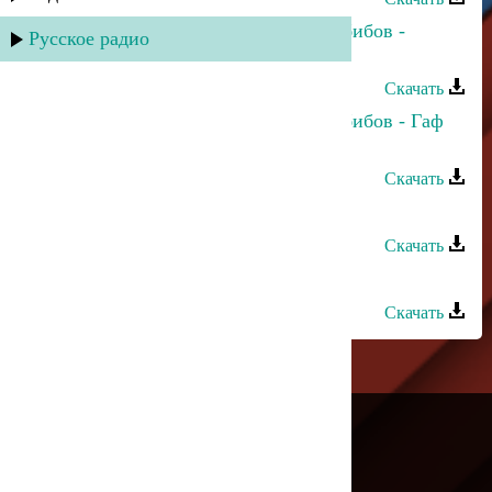
Динара Гасанова и Джамбулат Хабибов -
Русское радио
Гьаму суал учвуз вуйиз
Скачать
Динара Гасанова и Джамбулат Хабибов - Гаф
тувундарза
Скачать
Рауф и Манар - Хабиб
Скачать
Ислам Рамазанов - Любовь
Скачать
---
Русское радио