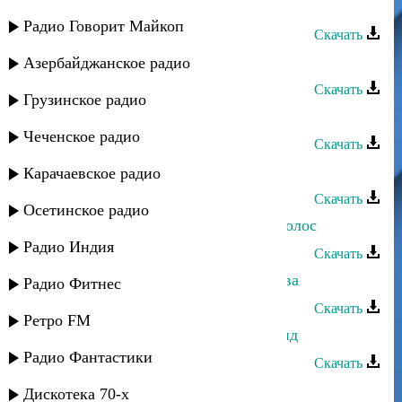
я Хабиби
Радио Говорит Майкоп
Скачать
Ислам Касимов - Город
Азербайджанское радио
Скачать
Грузинское радио
Ислам Касимов - Горе слов
Чеченское радио
Скачать
Ислам Касимов - В твоих глазах
Карачаевское радио
Скачать
Осетинское радио
Ислам Касимов - В золоте твоих волос
Радио Индия
Скачать
Ахмед Ахмедов - Памяти Хачилаева
Радио Фитнес
Скачать
Ретро FM
Ахмед Ахмедов - Балхарский Давид
Радио Фантастики
Скачать
Ахмед Ахмедов - Зульфия
Дискотека 70-х