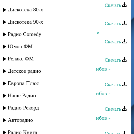
Скачать
Дискотека 80-х
Исамудин Ахмедов - Терекма
Дискотека 90-х
Скачать
Ахмед Ахмедов - Жуба кiиягу тiутiи
Радио Comedy
Скачать
Юмор ФМ
Amiros и Шаг вперед - Я вернулся
Релакс ФМ
Скачать
Динара Гасанова и Джамбулат Хабибов -
Детское радио
Шуточная
Европа Плюс
Скачать
Динара Гасанова и Джамбулат Хабибов -
Наше Радио
Къисмат дар
Радио Рекорд
Скачать
Динара Гасанова и Джамбулат Хабибов -
Авторадио
Курхьа мяъли
Радио Книга
Скачать