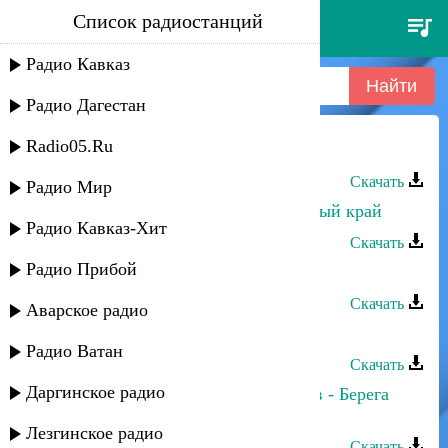
Список радиостанций
ислам айдаров - тома
Радио Кавказ
Радио Дагестан
Radio05.Ru
Ислам Гуков - Нэ къуэлэн
Скачать
Радио Мир
Ислам Итляшев - Мирный, красивый край
Радио Кавказ-Хит
Скачать
Радио Прибой
Ислам Итляшев - Улетаю
Скачать
Аварское радио
Ислам Гуков - Хэт епта си гъатхэр
Радио Ватан
Скачать
Даргинское радио
Жанна Сикалиева, Ислам Итляшев - Берега
любви
Лезгинское радио
Скачать