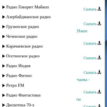
Ислам Итляшев - Ты для меня
Радио Говорит Майкоп
Скачать
Ислам Ахмедов - Вперед Хабиб
Азербайджанское радио
Скачать
Грузинское радио
Ислам & Карина Киш - Ди нэсып (Наше
счастье)
Чеченское радио
Скачать
Карачаевское радио
Ислам Идигов - Моя родная
Осетинское радио
Скачать
Ислам Рамазанов - Любовь
Радио Индия
Скачать
Радио Фитнес
Ислам Мальсуйгенов, Зульфия Чотчаева -
Стоп музыка
Ретро FM
Скачать
Радио Фантастики
Ислам Итляшев - Туда, где только ты
Дискотека 70-х
Скачать