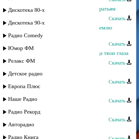
Ислам Итляшев - Салам алейкум братьям
Дискотека 80-х
Скачать
Дискотека 90-х
Ислам Итляшев - Птицам небо, а землю
бродягам
Радио Comedy
Скачать
Юмор ФМ
Ислам Итляшев - Запомню навсегда твои глаза
Релакс ФМ
Скачать
Ислам Итляшев - Побудь со мной
Детское радио
Скачать
Европа Плюс
Ислам Итляшев - Доля
Наше Радио
Скачать
Ислам Джамбеков - Полная луна
Радио Рекорд
Скачать
Авторадио
Ислам Джамбеков - Виновата
Радио Книга
Скачать