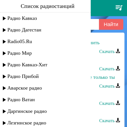
Список радиостанций
ирина алишихова - я не буду
звонить
Радио Кавказ
Радио Дагестан
Radio05.Ru
Ирина Алишихова - Я не буду звонить
Скачать
Радио Мир
Ирина Алишихова - Золотой
Радио Кавказ-Хит
Скачать
Радио Прибой
Ирина Алишихова - В моем сердце только ты
Скачать
Аварское радио
Ирина Алишихова - Рай любви
Радио Ватан
Скачать
Даргинское радио
Ирина Алишихова - Тебя любить
Скачать
Лезгинское радио