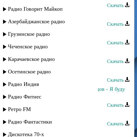
Скачать
Радио Говорит Майкоп
Дустар группа - Ирина
Азербайджанское радио
Скачать
Кавказ группа - Гьажи буду
Грузинское радио
Скачать
Чеченское радио
Экуь Гъед группа - Ирина
Карачаевское радио
Скачать
Сабина Алиева - Не буду скучать
Осетинское радио
Скачать
Радио Индия
Зарема Гаджиева и Махач Магомедов - Я буду
очень по тебе скучать
Радио Фитнес
Скачать
Ретро FM
Девлет - Ирина
Радио Фантастики
Скачать
Шамиль - Я буду помнить
Дискотека 70-х