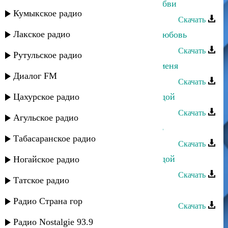
Ирина Алишихова - Вселенная любви
Кумыкское радио
Скачать
Лакское радио
Ирина Алишихова - Ах, любовь, любовь
Скачать
Рутульское радио
Ирина Алишихова - Не отпускай меня
Диалог FM
Скачать
Цахурское радио
Ирина Алишихова - Будь мне звездой
Скачать
Агульское радио
Ирина Алишихова - Отдай любовь
Табасаранское радио
Скачать
Ирина Алишихова - Будь мне звездой
Ногайское радио
Скачать
Татское радио
Дагмара Ибрагимова - Буду верна
Радио Страна гор
Скачать
Рукият Сатыбалова - Буду любить
Радио Nostalgie 93.9