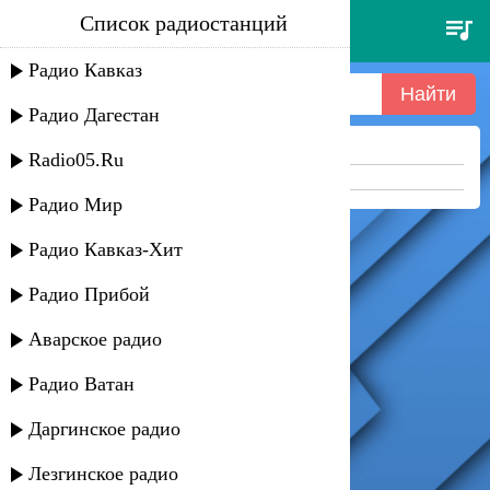
Список радиостанций
иран - andy
Радио Кавказ
Радио Дагестан
Ничего не найдено =(
Radio05.Ru
Попробуйте укоротить запрос
Радио Мир
Радио Кавказ-Хит
Радио Прибой
Аварское радио
Радио Ватан
Даргинское радио
Лезгинское радио