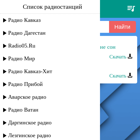
Список радиостанций
инна даргаева - заманила,
манила
Радио Кавказ
Радио Дагестан
Radio05.Ru
Инна и Магомед Аликперов - Это не сон
Скачать
Радио Мир
Наргиля Даргаева - Ты
Радио Кавказ-Хит
Скачать
Радио Прибой
Аварское радио
Радио Ватан
Даргинское радио
Лезгинское радио