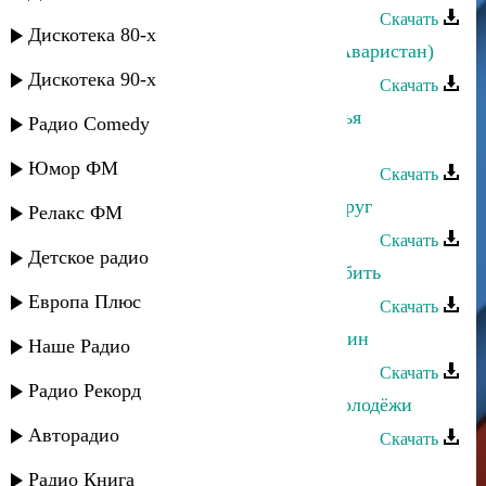
Скачать
Дискотека 80-х
Шумайсат Абдулаева - Дагестан (Аваристан)
Дискотека 90-х
Скачать
Эльнара Мурадова - Уву адру дюнья
Радио Comedy
ккундариз
Юмор ФМ
Скачать
Патимат Абдулаева - Сердечный друг
Релакс ФМ
Скачать
Детское радио
Сабина Абдулаева - Ты научил любить
Европа Плюс
Скачать
Зумруд Абдулаева - Берегите мужчин
Наше Радио
Скачать
Радио Рекорд
Мадина Абдулаева - Пожелание молодёжи
Авторадио
Скачать
Зумруд Абдулаева - Райская река
Радио Книга