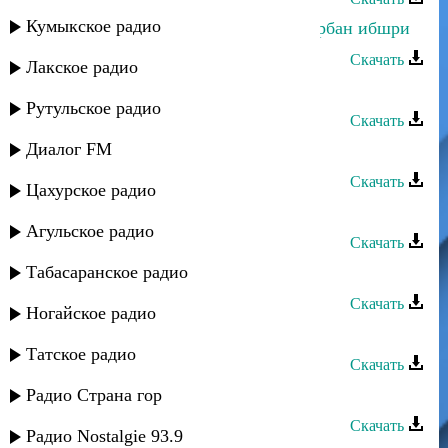
Кумыкское радио
Индира Абдулаева - Яв улариз гъурбан ибшри
Скачать
Лакское радио
Индира Абдулаева - Ухьу_жара
Рутульское радио
Скачать
Диалог FM
Индира Абдулаева - иКъугъраза
Скачать
Цахурское радио
Индира Абдулаева - Гъач курава
Агульское радио
Скачать
Табасаранское радио
Сабина Абдулаева - Пожелания
Скачать
Ногайское радио
Сабина Абдулаева - Мой город
Татское радио
Скачать
Марзият Абдулаева - Две гордости
Радио Страна гор
Скачать
Радио Nostalgie 93.9