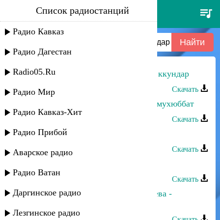
Список радиостанций
индира абдулаева - жарар
дугьну ккундар
Радио Кавказ
Радио Дагестан
Radio05.Ru
Индира Абдулаева - Жарар дугьну ккундар
Скачать
Радио Мир
Индира Абдулаева - Хьялал вуйиз мухюббат
Радио Кавказ-Хит
Скачать
Радио Прибой
Индира Абдулаева - Табасаран
Скачать
Аварское радио
Индира Абдулаева - Мигитьан
Радио Ватан
Скачать
Даргинское радио
Навруз Аскеров и Индира Абдулаева -
Ккунивал
Лезгинское радио
Скачать