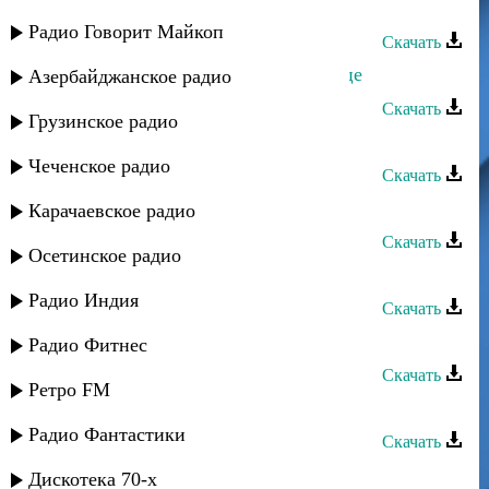
Индира Максудова - По капельке
Радио Говорит Майкоп
Скачать
Тавус Абдулаева - Ты в моем сердце
Азербайджанское радио
Скачать
Грузинское радио
Зумруд Абдулаева - Ты ушел
Чеченское радио
Скачать
Сабина Абдулаева - Думаю о тебе
Карачаевское радио
Скачать
Осетинское радио
Яраг - Индира
Радио Индия
Скачать
Патимат Абдулаева - Родник
Радио Фитнес
Скачать
Ретро FM
Патимат Абдулаева - Твои слова
Радио Фантастики
Скачать
Кавказ группа - Индира
Дискотека 70-х