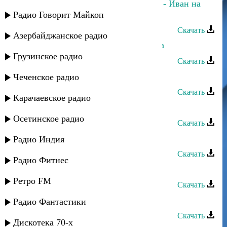
Даниэль Гарунов и Дина Мереуца - Иван на
Кавказе
Радио Говорит Майкоп
Скачать
Азербайджанское радио
Даниэль Гарунов - Я - сын Кавказа
Грузинское радио
Скачать
Асхат Айдемиров - Кавказ
Чеченское радио
Скачать
Карачаевское радио
Кавказ группа - Яруш яруш
Осетинское радио
Скачать
Сёма Семенов - За мой Кавказ
Радио Индия
Скачать
Радио Фитнес
Кавказ группа - Стур дереяр
Ретро FM
Скачать
Кавказ группа - Эльвина
Радио Фантастики
Скачать
Дискотека 70-х