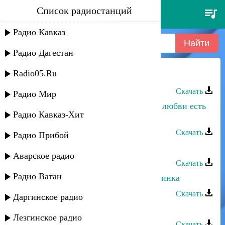
Список радиостанций
изольда - кавказ
Радио Кавказ
Радио Дагестан
Radio05.Ru
Кавказ группа - Мадина
Скачать
Радио Мир
Музыка Кавказа, Арсен Алиев - У любви есть
Радио Кавказ-Хит
тоже блеф
Скачать
Радио Прибой
Кавказ группа - Индира
Аварское радио
Скачать
Радио Ватан
Кавказ группа - Кабардинская лезгинка
Скачать
Даргинское радио
Кавказ группа - Лезгинка
Лезгинское радио
Скачать