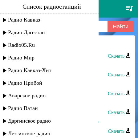
Список радиостанций
ибрагим шамаев - звезда
Радио Кавказ
Радио Дагестан
Radio05.Ru
Ибрагим Шамаев - Звезда
Скачать
Радио Мир
Ибрагим Шамаев - Радость
Радио Кавказ-Хит
Скачать
Радио Прибой
Ибрагим Шамаев - Горные села
Скачать
Аварское радио
Ибрагим Шамаев - Девушка
Радио Ватан
Скачать
Даргинское радио
Ибрагим Шамаев - Прекрасная моя
Скачать
Лезгинское радио