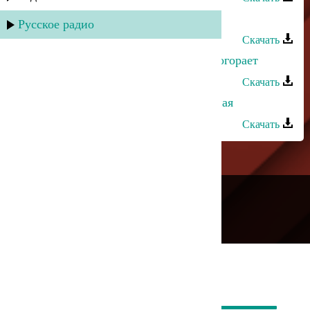
Дагир Магомедов - Моя звезда
Русское радио
Скачать
Эльдар Далгатов - В небе звезда догорает
Скачать
Ибрагим Магомедов - Зажигательная
Скачать
---
Русское радио