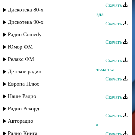
Скачать
Дискотека 80-х
Магомед Аликперов и Анора - Звезда
Дискотека 90-х
Скачать
Dag Style - Звезда
Радио Comedy
Скачать
Юмор ФМ
Ибрагим Тагиров - Юли
Релакс ФМ
Скачать
Ибрагим Мусаев - Сестренка мусульманка
Детское радио
Скачать
Европа Плюс
Ибрагим Ильясов - Летим
Наше Радио
Скачать
Мурад Садуев - Звезда моя
Радио Рекорд
Скачать
Авторадио
Ибрагим Ильясов - Может быть зря
Радио Книга
Скачать