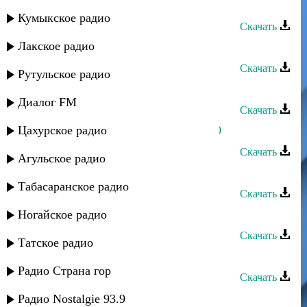
Звезда группа - Лезгинка
Кумыкское радио
Скачать
Лакское радио
Ибрагим Маремкулов - Си Адэ
Скачать
Рутульское радио
Ибрагим Тагиров - А помнишь
Диалог FM
Скачать
Цахурское радио
Ибрагим Тагиров - Белая роза 2010
Скачать
Агульское радио
Ибрагим Тагиров - Добрый вечер
Табасаранское радио
Скачать
Ибрагим Тагиров - Гадалка
Ногайское радио
Скачать
Татское радио
Ибрагим Тагиров - Ха фа на на
Радио Страна гор
Скачать
Ибрагим Тагиров - Ивушки
Радио Nostalgie 93.9