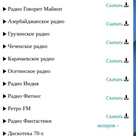
Скачать
Радио Говорит Майкоп
Ибрагим Тагиров - Кто ты
Азербайджанское радио
Скачать
Ибрагим Тагиров - Маргарита
Грузинское радио
Скачать
Чеченское радио
Ибрагим Тагиров - Розы
Карачаевское радио
Скачать
Зайнаб Махаева - Моя звезда
Осетинское радио
Скачать
Радио Индия
Звезда группа - Регина
Радио Фитнес
Скачать
Звезда группа - Катмир
Ретро FM
Скачать
Радио Фантастики
Dj Nariman - Анора и Магомед Аликперов -
Звезда
Дискотека 70-х