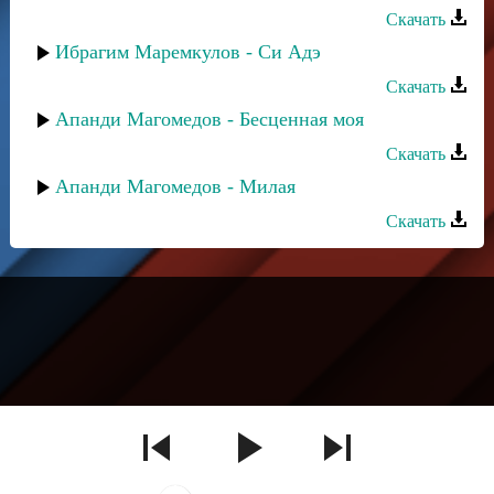
Скачать
Ибрагим Маремкулов - Си Адэ
Скачать
Апанди Магомедов - Бесценная моя
Скачать
Апанди Магомедов - Милая
Скачать