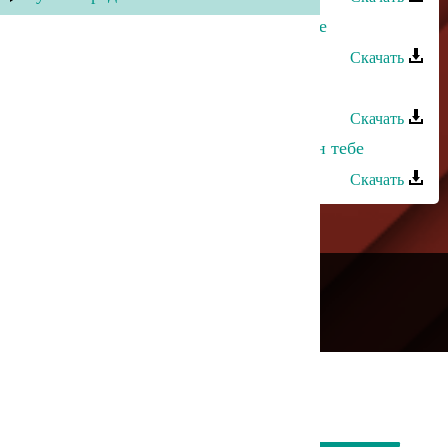
Зумруд Мусиева - Тайное свидание
Скачать
Зумруд Мусиева - Без тебя
Скачать
Зумруд Мусиева - О Аллах, поклон тебе
Скачать
---
Русское радио