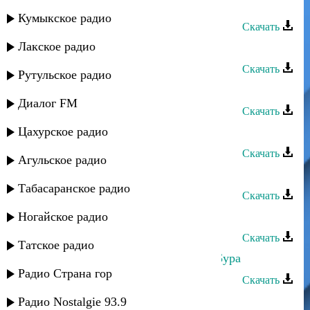
Зумруд Мусиева - Отчий край
Кумыкское радио
Скачать
Лакское радио
Зумруд Мусиева - День рождения
Скачать
Рутульское радио
Зумруд Мусиева - Единственый
Диалог FM
Скачать
Цахурское радио
Зумруд Мусиева - Спой мне!
Скачать
Агульское радио
Зумруд Мусиева - Спасибо, мама
Табасаранское радио
Скачать
Зумруд Мусиева - Любимый
Ногайское радио
Скачать
Татское радио
Зумруд Мусиева - Лезгинка.Бура-Бура
Радио Страна гор
Скачать
Зумруд Мусиева - Не грусти
Радио Nostalgie 93.9