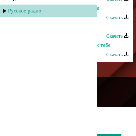
Зумруд Мусиева - Тайное свидание
Русское радио
Скачать
Зумруд Мусиева - Без тебя
Скачать
Зумруд Мусиева - О Аллах, поклон тебе
Скачать
---
Русское радио