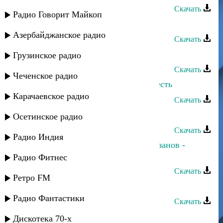
Скачать
Радио Говорит Майкоп
Зумруд Мусиева - Мачара-мачара
Азербайджанское радио
Скачать
Зумруд Мусиева - Не ходи за мной
Грузинское радио
Скачать
Чеченское радио
Зумруд Мусиева - Потому что ты есть
Карачаевское радио
Скачать
Зумруд Мусиева - Завоюй меня
Осетинское радио
Скачать
Радио Индия
Зумруд Мусиева и Джанибек Рамазанов -
Жаркая ночь
Радио Фитнес
Скачать
Ретро FM
Зумруд Мусиева - Для тебя
Радио Фантастики
Скачать
Зумруд Мусиева - Свадебная
Дискотека 70-х