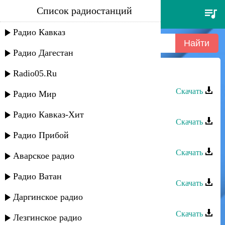
Список радиостанций
звезды сергокалы - track 03
Радио Кавказ
Радио Дагестан
Radio05.Ru
Звезды Сергокалы - Track 03
Скачать
Радио Мир
Звезды Сергокалы - Track 11
Радио Кавказ-Хит
Скачать
Радио Прибой
Звезды Сергокалы - Track 10
Скачать
Аварское радио
Звезды Сергокалы - Track 09
Радио Ватан
Скачать
Даргинское радио
Звезды Сергокалы - Track 08
Скачать
Лезгинское радио