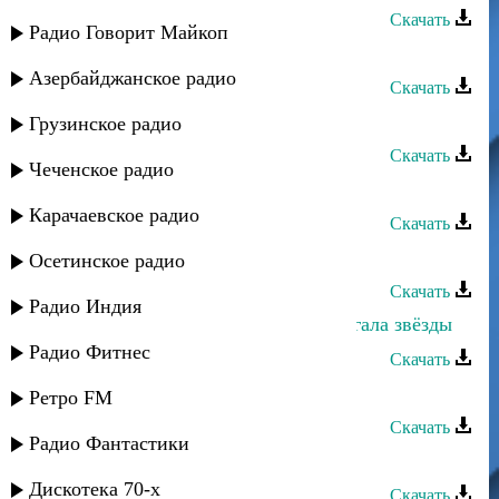
Скачать
Радио Говорит Майкоп
Звезды Сергокалы - Track 14
Азербайджанское радио
Скачать
Звезды Сергокалы - Track 15
Грузинское радио
Скачать
Чеченское радио
Звезды Сергокалы - Track 16
Карачаевское радио
Скачать
Ахмед Закариев - Две звезды
Осетинское радио
Скачать
Радио Индия
Эльдар Агачев - Для меня ты зажигала звёзды
Радио Фитнес
Скачать
Нариман Умаров - Track 16
Ретро FM
Скачать
Радио Фантастики
Нариман Умаров - Track 15
Дискотека 70-х
Скачать