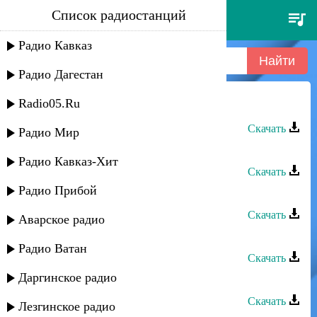
Список радиостанций
звезды сергокалы - track 02
Радио Кавказ
Радио Дагестан
Radio05.Ru
Звезды Сергокалы - Track 03
Скачать
Радио Мир
Звезды Сергокалы - Track 11
Радио Кавказ-Хит
Скачать
Радио Прибой
Звезды Сергокалы - Track 10
Скачать
Аварское радио
Звезды Сергокалы - Track 09
Радио Ватан
Скачать
Даргинское радио
Звезды Сергокалы - Track 08
Скачать
Лезгинское радио