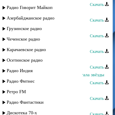
Скачать
Радио Говорит Майкоп
Звезды Сергокалы - Track 14
Азербайджанское радио
Скачать
Звезды Сергокалы - Track 15
Грузинское радио
Скачать
Чеченское радио
Звезды Сергокалы - Track 16
Карачаевское радио
Скачать
Ахмед Закариев - Две звезды
Осетинское радио
Скачать
Радио Индия
Эльдар Агачев - Для меня ты зажигала звёзды
Радио Фитнес
Скачать
Нариман Умаров - Track 16
Ретро FM
Скачать
Радио Фантастики
Нариман Умаров - Track 15
Дискотека 70-х
Скачать