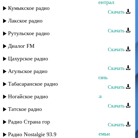
Захар Рафаилов - Владимирский централ
Кумыкское радио
Скачать
Лакское радио
Захар Рафаилов - В душе моей
Скачать
Рутульское радио
Захар Рафаилов - Бокал вина
Диалог FM
Скачать
Цахурское радио
Захар Рафаилов - Осень
Скачать
Агульское радио
Захар Рафаилов - Я люблю тебя жизнь
Табасаранское радио
Скачать
Захар Рафаилов - Поцелуй лепестка
Ногайское радио
Скачать
Татское радио
Захар Рафаилов - Коли зман
Радио Страна гор
Скачать
Захар Рафаилов - День рождение семьи
Радио Nostalgie 93.9