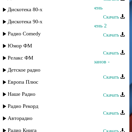
Захар Рафаилов - Дербентский парень
Дискотека 80-х
Скачать
Дискотека 90-х
Захар Рафаилов - Дербентский парень 2
Радио Comedy
Скачать
Захар Рафаилов - Ряча гюбя
Юмор ФМ
Скачать
Релакс ФМ
Зумруд Мусиева и Джанибек Рамазанов -
Жаркая ночь
Детское радио
Скачать
Европа Плюс
Сергей Ильясафов - Первая ночь
Наше Радио
Скачать
Ризван Омариев - Звездная ночь
Радио Рекорд
Скачать
Авторадио
Султан - Восточная ночь
Радио Книга
Скачать