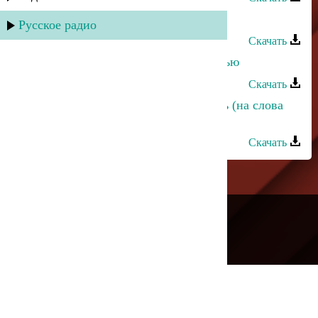
Рустам Нахушев - Седая ночь
Русское радио
Скачать
Сабина Абдулаева - Днем или ночью
Скачать
Хизри Асадулаев - В зимнюю ночь (на слова
Гамзата Мутаилова)
Скачать
---
Русское радио