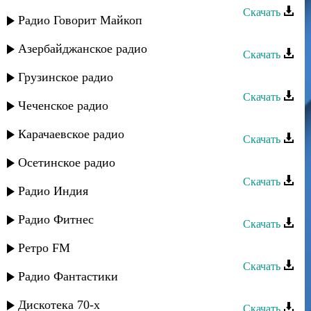
Скачать
Радио Говорит Майкоп
Захар Рафаилов - Гитара
Азербайджанское радио
Скачать
Захар Рафаилов - Свадьба
Грузинское радио
Скачать
Чеченское радио
Захар Рафаилов - В ресторане
Карачаевское радио
Скачать
Захар Рафаилов - Свидание
Осетинское радио
Скачать
Радио Индия
Рукият Магомедова - Долгая ночь
Радио Фитнес
Скачать
Захар Рафаилов - Дагестан
Ретро FM
Скачать
Радио Фантастики
Захар Рафаилов - Къуншидин руш
Дискотека 70-х
Скачать