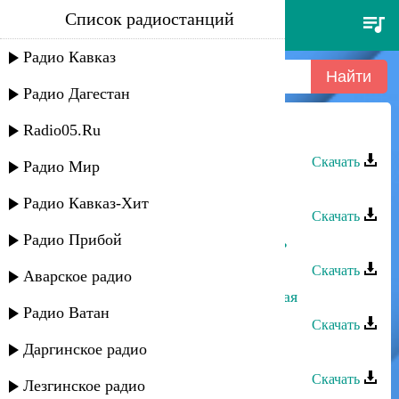
Список радиостанций
захар рафаилов - долгая ночь
Радио Кавказ
Радио Дагестан
Radio05.Ru
Захар Рафаилов - Долгая ночь
Скачать
Радио Мир
Захар Рафаилов - Кавказ
Радио Кавказ-Хит
Скачать
Радио Прибой
Захар Рафаилов - Не надо горевать
Скачать
Аварское радио
Захар Рафаилов - Инструментальная
Радио Ватан
Скачать
Даргинское радио
Захар Рафаилов - Город
Скачать
Лезгинское радио