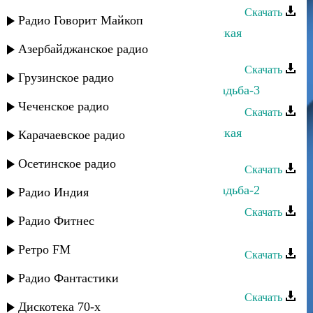
Скачать
Радио Говорит Майкоп
Сергей Ильясафов - Горско-Еврейская
свадьба-2
Азербайджанское радио
Скачать
Грузинское радио
Хава Долев - Горско-Еврейская свадьба-3
Чеченское радио
Скачать
Сергей Ильясафов - Горско-Еврейская
Карачаевское радио
свадьба-3
Осетинское радио
Скачать
Хава Долев - Горско-Еврейская свадьба-2
Радио Индия
Скачать
Радио Фитнес
Захар Гилядов - Балкария
Ретро FM
Скачать
Захар Гилядов - Нальчик
Радио Фантастики
Скачать
Дискотека 70-х