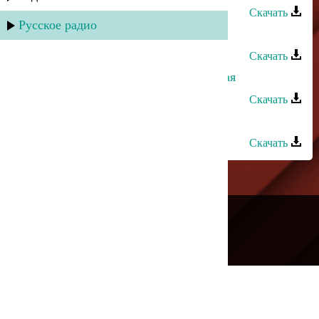
Скачать
Русское радио
Захар Гилядов - Хуб раче вор
Скачать
Альбина Казакмурзаева - Еврейская
Скачать
Захар Рафаилов - Бокал вина
Скачать
---
Русское радио