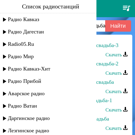
Список радиостанций
захар гилядов - горско-
еврейская свадьба
Радио Кавказ
Радио Дагестан
Radio05.Ru
Захар Гилядов - Горско-Еврейская свадьба-3
Скачать
Радио Мир
Захар Гилядов - Горско-Еврейская свадьба-2
Радио Кавказ-Хит
Скачать
Радио Прибой
Захар Гилядов - Горско-Еврейская свадьба
Скачать
Аварское радио
Хава Долев - Горско-Еврейская свадьба-1
Радио Ватан
Скачать
Даргинское радио
Сеня Рабаев - Горско-Еврейская свадьба
Скачать
Лезгинское радио