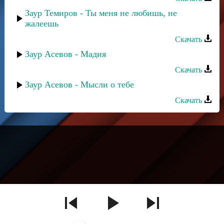
Заур Темиров - Ты меня не любишь, не
жалеешь
Скачать
Заур Асевов - Мадия
Скачать
Заур Асевов - Мысли о тебе
Скачать