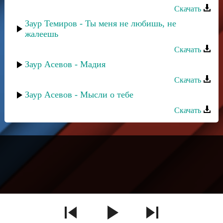
Скачать
Заур Темиров - Ты меня не любишь, не
жалеешь
Скачать
Заур Асевов - Мадия
Скачать
Заур Асевов - Мысли о тебе
Скачать