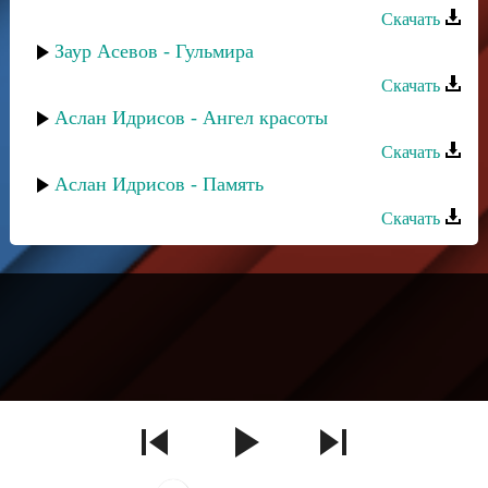
Скачать
Заур Асевов - Гульмира
Скачать
Аслан Идрисов - Ангел красоты
Скачать
Аслан Идрисов - Память
Скачать