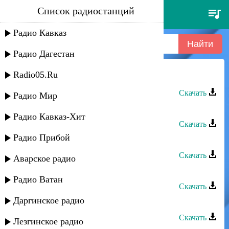
Список радиостанций
заур асевов - цель жизни
Радио Кавказ
Радио Дагестан
Radio05.Ru
Заур Асевов - Цель жизни
Скачать
Радио Мир
Заур Асевов - Болен тобой
Радио Кавказ-Хит
Скачать
Радио Прибой
Заур Асевов - Ох и девушка
Скачать
Аварское радио
Заур Асевов - Любовь в огне
Радио Ватан
Скачать
Даргинское радио
Заур Асевов - Я влюблен
Скачать
Лезгинское радио