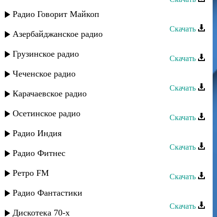
Заур Асевов - Скажи
Радио Говорит Майкоп
Скачать
Азербайджанское радио
Заур Асевов - Динара (ремикс)
Грузинское радио
Скачать
Заур Асевов - Къызыл чумлар
Чеченское радио
Скачать
Карачаевское радио
Заур Асевов - Шутки судьбы
Осетинское радио
Скачать
Заур Асевов - Забудь
Радио Индия
Скачать
Радио Фитнес
Заур Асевов - Девочка моя
Ретро FM
Скачать
Заур Асевов - Только ты
Радио Фантастики
Скачать
Дискотека 70-х