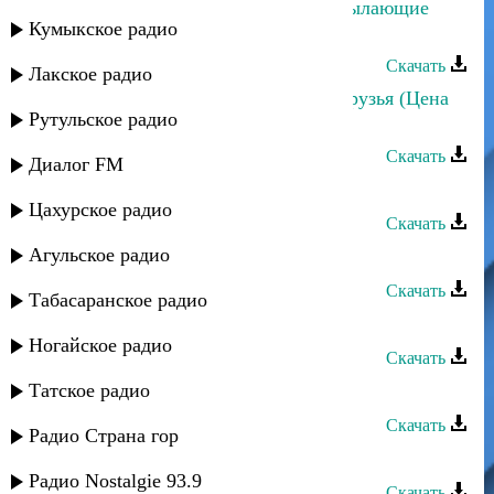
Заур Асевов и Апай Идрисова - Пылающие
Кумыкское радио
сердца
Скачать
Лакское радио
Заур Асевов и Гусейн Юсупов - Друзья (Цена
Рутульское радио
дружбы)
Скачать
Диалог FM
Заур Асевов - Мой народ
Цахурское радио
Скачать
Агульское радио
Заур Асевов - Мои друзья
Скачать
Табасаранское радио
Заур Асевов - Мама
Ногайское радио
Скачать
Татское радио
Заур Асевов - Шутки судьбы
Скачать
Радио Страна гор
Заур Асевов и Салах - Замужем
Радио Nostalgie 93.9
Скачать