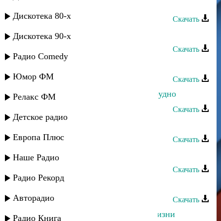
Заур Асевов - Мадия
Дискотека 80-х
Скачать
Заур Асевов - Мысли о тебе
Дискотека 90-х
Скачать
Радио Comedy
Заур Асевов - Гульмира
Юмор ФМ
Скачать
Заур Магомадов - Курильщикам трудно
Релакс ФМ
Скачать
Детское радио
Заур Салихов - Азан
Европа Плюс
Скачать
Заур Салихов - Ночь
Наше Радио
Скачать
Радио Рекорд
Жасмин - Возьми от жизни все
Авторадио
Скачать
Марат Гаджигишиев - Любовь к жизни
Радио Книга