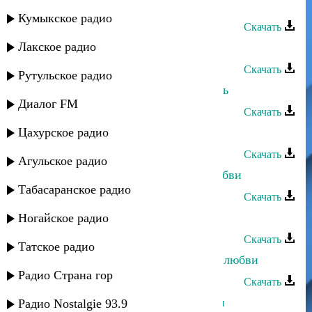
Заура Хабибулаева - Рашид
Кумыкское радио
Скачать
Лакское радио
Заура Хабибулаева - Река страсти
Скачать
Рутульское радио
Заура Хабибулаева - Вечная любовь
Диалог FM
Скачать
Цахурское радио
Заура Хабибулаева - Как мне быть
Скачать
Агульское радио
Ильяс Абдурахманов - Чувства любви
Табасаранское радио
Скачать
Зульфия - О любви
Ногайское радио
Скачать
Татское радио
Мисрина Магомедова - Лекарство любви
Радио Страна гор
Скачать
Нурулла Раджабов - Дерево Любви
Радио Nostalgie 93.9