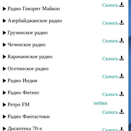
Скачать
Радио Говорит Майкоп
Салимат Гаджиева - Врата любви
Азербайджанское радио
Скачать
Ирада Асварова - Огонь любви
Грузинское радио
Скачать
Чеченское радио
Руслан Гасанов - Сила любви
Карачаевское радио
Скачать
Азнаур - Вопреки любви
Осетинское радио
Скачать
Радио Индия
Саид Шабанов - Высота любви
Радио Фитнес
Скачать
Тамерлан Хункенханов - История любви
Ретро FM
Скачать
Радио Фантастики
Магомед Османов - Океан любви
Дискотека 70-х
Скачать