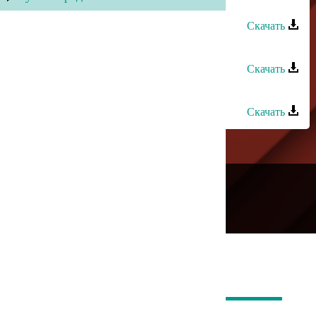
Руслан Гасанов - Сила любви
Скачать
Эльдар Далгатов - Город Любви
Скачать
Зайнаб Махаева - Дороги любви
Скачать
---
Русское радио