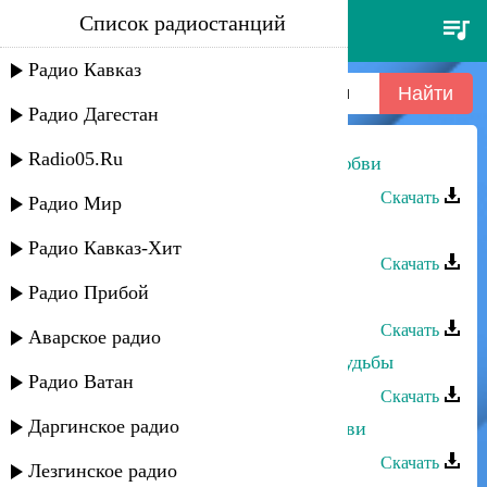
Список радиостанций
заура хабибулаева - признание
любви
Радио Кавказ
Радио Дагестан
Radio05.Ru
Заура Хабибулаева - Признание любви
Скачать
Радио Мир
Заура Хабибулаева - Муки любви
Радио Кавказ-Хит
Скачать
Радио Прибой
Заура Хабибулаева - Тайна любви
Скачать
Аварское радио
Заура Хабибулаева - На рассвете судьбы
Радио Ватан
Скачать
Даргинское радио
Эльчин Кулиев - Признание в любви
Скачать
Лезгинское радио