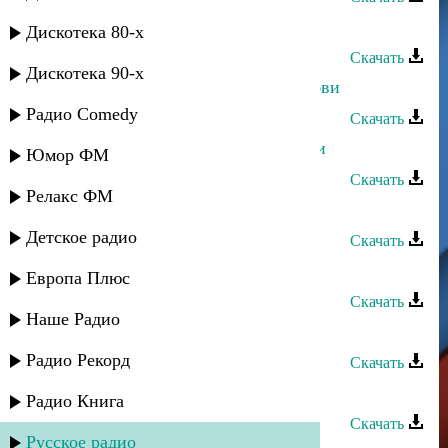
Асадула Бахтанов - Крик любви
Дискотека 80-х
Скачать
Дискотека 90-х
Ульзана Максудова - Причина любви
Радио Comedy
Скачать
Хава Газахова - Нет сильнее любви
Юмор ФМ
Скачать
Релакс ФМ
Тавус Магомедова - О любви
Детское радио
Скачать
Марат Джакавов - Горечь любви
Европа Плюс
Скачать
Наше Радио
Руслан Рамазанов - Аромат любви
Радио Рекорд
Скачать
Зухра Меджидова - Радуга любви
Радио Книга
Скачать
Русское радио