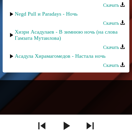
Скачать
Negd Pull и Paradays - Ночь
Скачать
Хизри Асадулаев - В зимнюю ночь (на слова
Гамзата Мутаилова)
Скачать
Асадула Хирамагомедов - Настала ночь
Скачать