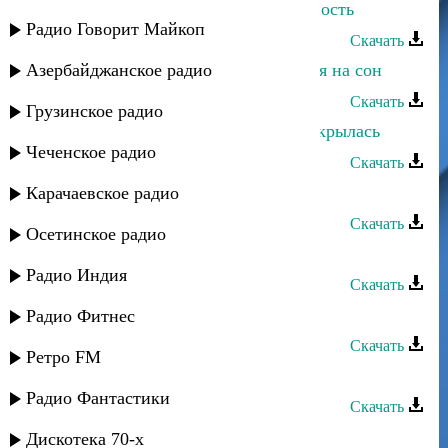
Зарема Гаджиева - Лебединая верность
Радио Говорит Майкоп
Скачать
Азербайджанское радио
Зарема Гаджиева - Любовь похожая на сон
Скачать
Грузинское радио
Зарема Гаджиева - Душа инеем покрылась
Чеченское радио
Скачать
Зарема Гаджиева - Хэй, милый
Карачаевское радио
Скачать
Осетинское радио
Зарема Гаджиева - Одиночество
Радио Индия
Скачать
Зарема Гаджиева - Не исчезай
Радио Фитнес
Скачать
Ретро FM
Зарема Гаджиева - Для тебя
Радио Фантастики
Скачать
Зарема Гаджиева - Не твоя
Дискотека 70-х