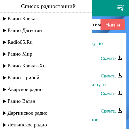
Список радиостанций
зарема гаджиева - я назову
планету по именем твоим
Радио Кавказ
Радио Дагестан
Radio05.Ru
Зарема Гаджиева - Я назову планету по
именем твоим
Радио Мир
Скачать
Радио Кавказ-Хит
Зарема Гаджиева - Гитара мается
Скачать
Радио Прибой
Зарема Гаджиева - Не стой на моём пути
Аварское радио
Скачать
Радио Ватан
Зарема Гаджиева - Цыганская
Скачать
Даргинское радио
Зарема Гаджиева и Махач Магомедов -
Лезгинское радио
Восточная любовь