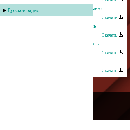
Лариса Гаджиева - Прошу, оставь меня
Русское радио
Скачать
Лариса Гаджиева - О азиздаль эвель
Скачать
Лариса Гаджиева - Зачем вспоминать
Скачать
Гульнара Гаджиева - Любимый
Скачать
---
Русское радио