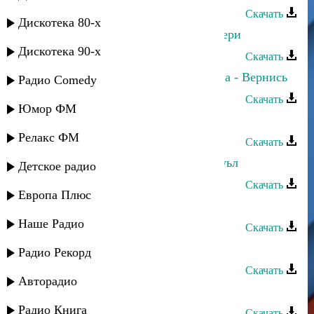
Скачать
Дискотека 80-х
Патимат Гаджиева - Любовь к матери
Дискотека 90-х
Скачать
Зайнаб Махаева и Лариса Гаджиева - Вернись
Радио Comedy
Скачать
Юмор ФМ
Бурлият Гаджиева - Сестры
Релакс ФМ
Скачать
Рагимат Гаджиева - Маяк къизилгуьл
Детское радио
Скачать
Европа Плюс
Рагимат Гаджиева - Гару цифер
Наше Радио
Скачать
Салимат Гаджиева - Врата любви
Радио Рекорд
Скачать
Авторадио
Сульгия Гаджиева - Наруш
Радио Книга
Скачать