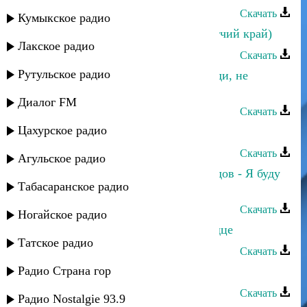
Скачать
Кумыкское радио
Зарема Гаджиева - Буттал улча (Отчий край)
Лакское радио
Скачать
Рутульское радио
Зарема Гаджиева и Рубен - Подожди, не
спеши..
Диалог FM
Скачать
Цахурское радио
Зарема Гаджиева - Красивая
Скачать
Агульское радио
Зарема Гаджиева и Махач Магомедов - Я буду
Табасаранское радио
очень по тебе скучать
Скачать
Ногайское радио
Зарема Гаджиева - Оловянное сердце
Татское радио
Скачать
Радио Страна гор
Зарема Гаджиева - Маюсь
Скачать
Радио Nostalgie 93.9