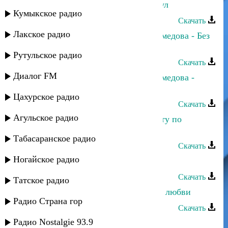
Зарема Магомедова - Хирияв гьудул
Кумыкское радио
Скачать
Лакское радио
Зарема Магомедова и Макка Магомедова - Без
тебя
Рутульское радио
Скачать
Диалог FM
Зарема Магомедова и Макка Магомедова -
Птица счастья
Цахурское радио
Скачать
Агульское радио
Зарема Гаджиева - Я назову планету по
именем твоим
Табасаранское радио
Скачать
Ногайское радио
Махач Магомедов - Горянка
Скачать
Татское радио
Зарема Магомедова - Говори мне о любви
Радио Страна гор
Скачать
Радио Nostalgie 93.9
Зарема Гаджиева - Одиночество