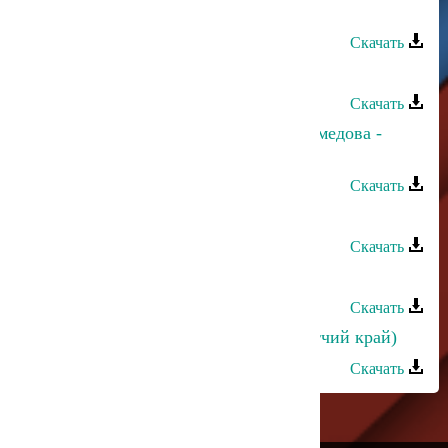
Зарема Гаджиева - Для тебя
Скачать
Зарема Магомедова - Азизав
Скачать
Зарема Магомедова и Макка Магомедова -
Весенняя
Скачать
Зарема Гаджиева - Маюсь
Скачать
Зарема Гаджиева - Цыганская
Скачать
Зарема Гаджиева - Буттал улча (Отчий край)
Скачать