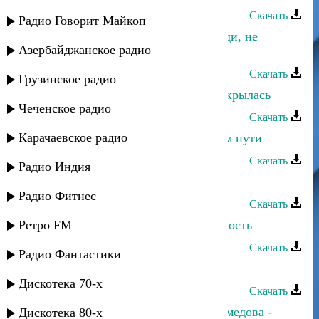
Скачать
Радио Говорит Майкоп
Зарема Гаджиева и Рубен - Подожди, не
Азербайджанское радио
спеши..
Скачать
Грузинское радио
Зарема Гаджиева - Душа инеем покрылась
Чеченское радио
Скачать
Карачаевское радио
Зарема Гаджиева - Не стой на моём пути
Скачать
Радио Индия
Зарема Гаджиева - Не исчезай
Радио Фитнес
Скачать
Ретро FM
Зарема Гаджиева - Лебединая верность
Скачать
Радио Фантастики
Зарема Гаджиева - Не твоя
Дискотека 70-х
Скачать
Зарема Магомедова и Макка Магомедова -
Дискотека 80-х