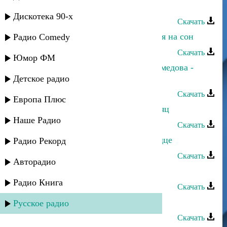
Расставание
Дискотека 90-х
Скачать
Зарема Гаджиева - Любовь похожая на сон
Радио Comedy
Скачать
Юмор ФМ
Зарема Магомедова и Макка Магомедова -
Надежда
Детское радио
Скачать
Европа Плюс
Махач Магомедов - Уходящий месяц
Наше Радио
Скачать
Зарема Гаджиева - Оловянное сердце
Радио Рекорд
Скачать
Авторадио
Зарема Гаджиева - Гитара мается
Радио Книга
Скачать
Зарема Гаджиева - Красивая
Русское радио
Скачать