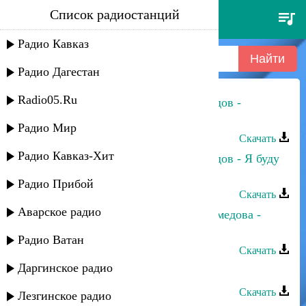
Список радиостанций
зарема гаджиева и махач
магомедов
Радио Кавказ
Радио Дагестан
Radio05.Ru
Зарема Гаджиева и Махач Магомедов -
Восточная любовь
Радио Мир
Скачать
Радио Кавказ-Хит
Зарема Гаджиева и Махач Магомедов - Я буду
очень по тебе скучать
Радио Прибой
Скачать
Аварское радио
Зарема Магомедова и Макка Магомедова -
Айсберг любви
Радио Ватан
Скачать
Даргинское радио
Зарема Гаджиева - Хэй, милый
Скачать
Лезгинское радио