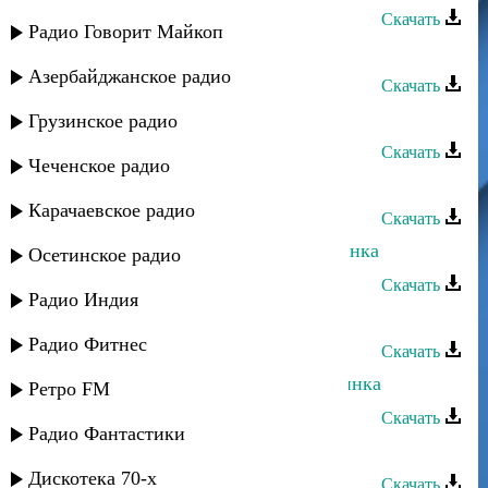
Скачать
Радио Говорит Майкоп
Эльнара Мурадова - Лезгинка
Азербайджанское радио
Скачать
Лезгинка - Лезгинка (модерн)
Грузинское радио
Скачать
Чеченское радио
Акбар Агасиев - Лезгинка
Карачаевское радио
Скачать
Влад Разинский - Армянская лезгинка
Осетинское радио
Скачать
Радио Индия
Рассвет группа - Лезги руш
Радио Фитнес
Скачать
Асадула Бахтанов - Аварская лезгинка
Ретро FM
Скачать
Радио Фантастики
Dj Marat - Лезгинка
Дискотека 70-х
Скачать