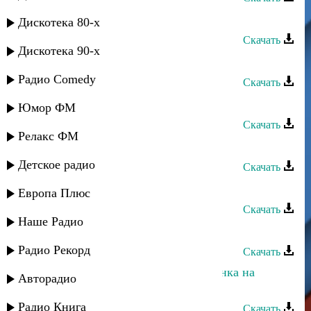
Лезгинка - Магъарул 2011
Дискотека 80-х
Скачать
Дискотека 90-х
Сувар группа - Лезгинка ягъ гада
Радио Comedy
Скачать
Замир - Кто ты такая
Юмор ФМ
Скачать
Релакс ФМ
Зоя Гудова - Лезгинка
Детское радио
Скачать
Пазилат Омарова - Лезгинка
Европа Плюс
Скачать
Наше Радио
Замир - Пой гитара
Радио Рекорд
Скачать
Неизвестный исполнитель - Лезгинка на
Авторадио
народных инструментах 1
Радио Книга
Скачать