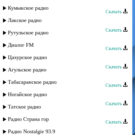
Эльдар - Лезги дарман
Кумыкское радио
Скачать
Лакское радио
Амир Мухтаров - Лезгинка
Скачать
Рутульское радио
Амир Мухтаров - Техно лезгинка
Диалог FM
Скачать
Цахурское радио
Седагет Саидова - Лезги рушар
Скачать
Агульское радио
Замир - Мама
Табасаранское радио
Скачать
DJ Rambo - Лезгинка 2009
Ногайское радио
Скачать
Татское радио
Кавказ группа - Аса лезгинка
Радио Страна гор
Скачать
Лезгинка - Лезгинка-mix
Радио Nostalgie 93.9