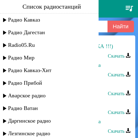
Список радиостанций
замир - зи лезги халкь (
лезгинка !!!)
Радио Кавказ
Радио Дагестан
Radio05.Ru
Замир - Зи Лезги халкь ( ЛЕЗГИНКА !!!)
Скачать
Радио Мир
Марина Алиева и Замир - Лезгинка
Радио Кавказ-Хит
Скачать
Радио Прибой
Магомед Аликперов - Лезги халкь
Скачать
Аварское радио
Залина Шамова - Лезги халкь
Радио Ватан
Скачать
Даргинское радио
Замир и Марина Алиева - Лезгинка
Скачать
Лезгинское радио