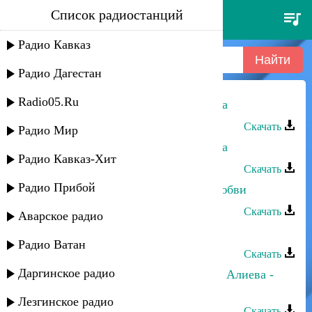
Список радиостанций
замир и марина алиева -
лезгинка
Радио Кавказ
Радио Дагестан
Radio05.Ru
Замир и Марина Алиева - Лезгинка
Скачать
Радио Мир
Марина Алиева и Замир - Лезгинка
Радио Кавказ-Хит
Скачать
Радио Прибой
Замир и Марина Алиева - Голос любви
Скачать
Аварское радио
Марина Алиева - Исчезаю
Радио Ватан
Скачать
Даргинское радио
Прямой, Марина Алиева и Сабина Алиева -
Вода и пламя
Лезгинское радио
Скачать