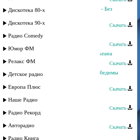
Марина Алиева и Аслан Гусейнов - Без
Дискотека 80-х
границ
Дискотека 90-х
Скачать
Марина Алиева - Мама
Радио Comedy
Скачать
Юмор ФМ
Марина Алиева и Тельман - Два океана
Релакс ФМ
Скачать
Марина Алиева - Вместе мы не победимы
Детское радио
(Горный край)
Европа Плюс
Скачать
Марина Алиева и Тай - Вернись
Наше Радио
Скачать
Радио Рекорд
Марина Алиева - Будь со мной
Авторадио
Скачать
Марина Алиева - Дай мне знать
Радио Книга