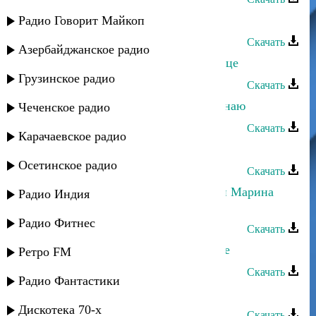
Марина Алиева и Тельман - Боль
Радио Говорит Майкоп
Скачать
Азербайджанское радио
Марина Алиева - Открой мне сердце
Грузинское радио
Скачать
Марина Алиева - Теперь я точно знаю
Чеченское радио
Скачать
Карачаевское радио
Марина Алиева - Сон
Осетинское радио
Скачать
Даниэль Гарунов, Дина Мереуца и Марина
Радио Индия
Алиева - Трилогия
Радио Фитнес
Скачать
Марина Алиева и Султан - Оре-оре
Ретро FM
Скачать
Радио Фантастики
Марина Алиева - Love action
Дискотека 70-х
Скачать