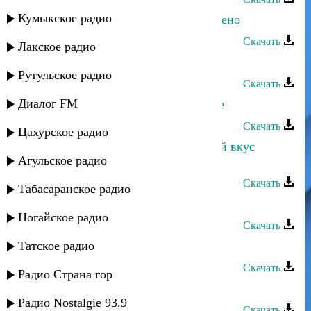
Кумыкское радио
Марина Алиева и Эйзер - Не суждено
Скачать
Лакское радио
Марина Алиева - Иллюзия
Рутульское радио
Скачать
Диалог FM
Марина Алиева - Мы будем вместе
Скачать
Цахурское радио
Марина Алиева и Султан - Горький вкус
Агульское радио
сладких губ
Скачать
Табасаранское радио
Марина Алиева - Любимый
Ногайское радио
Скачать
Татское радио
Марина Алиева - Гатфар
Скачать
Радио Страна гор
Марина Алиева - Девочка
Радио Nostalgie 93.9
Скачать