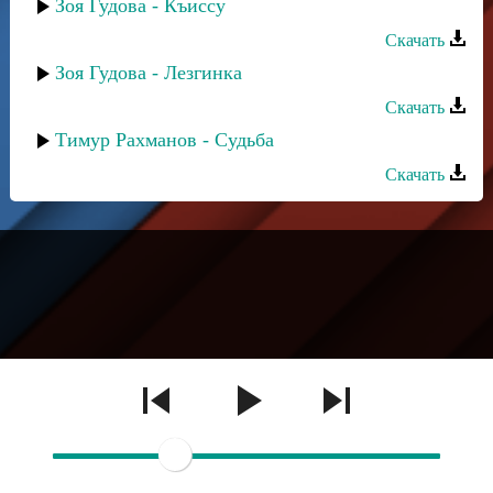
Зоя Гудова - Къиссу
Скачать
Зоя Гудова - Лезгинка
Скачать
Тимур Рахманов - Судьба
Скачать