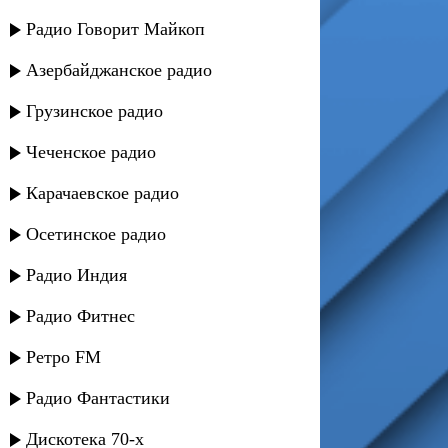
Радио Говорит Майкоп
Азербайджанское радио
Грузинское радио
Чеченское радио
Карачаевское радио
Осетинское радио
Радио Индия
Радио Фитнес
Ретро FM
Радио Фантастики
Дискотека 70-х