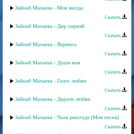
Зайнаб Махаева - Моя звезда
Скачать
Зайнаб Махаева - Дир хирияй
Скачать
Зайнаб Махаева - Вернись
Скачать
Зайнаб Махаева - Душа моя
Скачать
Зайнаб Махаева - Голос любви
Скачать
Зайнаб Махаева - Дороги любви
Скачать
Зайнаб Махаева - Чала риштуда (Моя песня)
Скачать