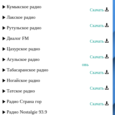
Зайнаб Махаева - Голос любви
Кумыкское радио
Скачать
Лакское радио
Зайнаб Махаева - Дир хирияй
Скачать
Рутульское радио
Зайнаб Махаева - Пою для тебя
Диалог FM
Скачать
Цахурское радио
Зайнаб Махаева - Любовь души
Скачать
Агульское радио
Зайнаб Махаева - Непокорная любовь
Табасаранское радио
Скачать
Зайнаб Махаева - В моем сердце
Ногайское радио
Скачать
Татское радио
Зайнаб Махаева - Ба-Ба (Мама)
Радио Страна гор
Скачать
Зайнаб Махаева - Надежда
Радио Nostalgie 93.9