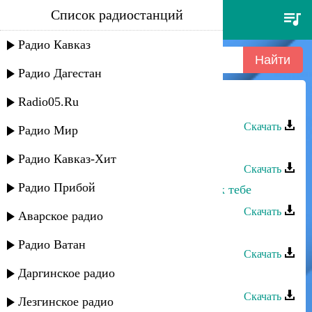
Список радиостанций
зайнаб махаева - тебе любимый
Радио Кавказ
Радио Дагестан
Radio05.Ru
Зайнаб Махаева - Тебе любимый
Скачать
Радио Мир
Зайнаб Махаева - Как тебе сказать
Радио Кавказ-Хит
Скачать
Радио Прибой
Зайнаб Махаева - Как меня тянет к тебе
Скачать
Аварское радио
Зайнаб Махаева - О тебе я думаю
Радио Ватан
Скачать
Даргинское радио
Зайнаб Махаева - Как тебе сказать
Скачать
Лезгинское радио