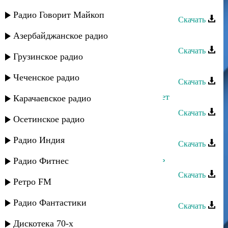
Загир Сатыров - Где же она_
Радио Говорит Майкоп
Скачать
Загир Магомедов - Память
Азербайджанское радио
Скачать
Грузинское радио
Загир Магомедов - Белая береза
Чеченское радио
Скачать
Загир Магомедов - Мне всего 16 лет
Карачаевское радио
Скачать
Осетинское радио
Загир Гебекханов - Эльвирка
Радио Индия
Скачать
Марианна Курлинская - Не любить
Радио Фитнес
Скачать
Ретро FM
Загир Магомедов - Память
Радио Фантастики
Скачать
Загир Магомедов - Старинная
Дискотека 70-х