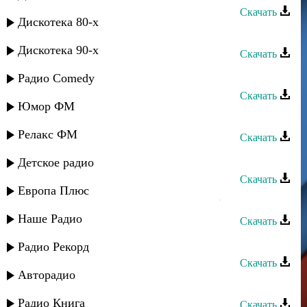
Скачать
Дискотека 80-х
Загир Салимурзаев - Брату
Дискотека 90-х
Скачать
Загир Магомедов - Ай ярыкъ
Радио Comedy
Скачать
Юмор ФМ
Загир Магомедов - Милая
Релакс ФМ
Скачать
Загир Магомедов - Сьоз бергенинг
Детское радио
Скачать
Европа Плюс
Загир Магомедов - Где мое счастье
Наше Радио
Скачать
Загир Магомедов - Без тебя
Радио Рекорд
Скачать
Авторадио
Загир Магомедов - Любимая
Радио Книга
Скачать