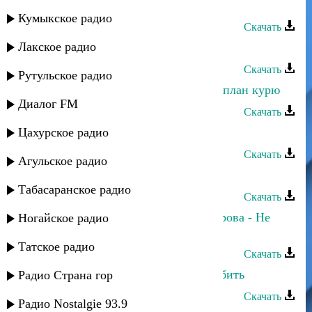
Загир Магомедов - Милая, ты где?
Кумыкское радио
Скачать
Лакское радио
Загир Магомедов - Моя любимая
Скачать
Рутульское радио
Загир Магомедов - Я водку пью, я план курю
Диалог FM
Скачать
Цахурское радио
Загир Магомедов - Гульнара
Скачать
Агульское радио
Загир Магомедов - Где ты
Табасаранское радио
Скачать
Сергей Ильясафов и Полина Питарова - Не
Ногайское радио
устаю любить
Татское радио
Скачать
Сабина Абдулаева - Ты научил любить
Радио Страна гор
Скачать
Радио Nostalgie 93.9