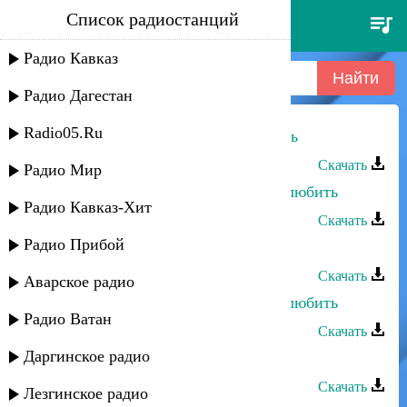
Список радиостанций
загир саримурзаев - как не
любить
Радио Кавказ
Радио Дагестан
Radio05.Ru
Загир Саримурзаев - Как не любить
Скачать
Радио Мир
Загир Магомедов - Каждый хочет любить
Радио Кавказ-Хит
Скачать
Радио Прибой
Загир Саримурзаев - Брат
Скачать
Аварское радио
Загир Магомедов - Каждый хочет любить
Радио Ватан
Скачать
Даргинское радио
Загир Гебекханов - Зеленые глаза
Скачать
Лезгинское радио