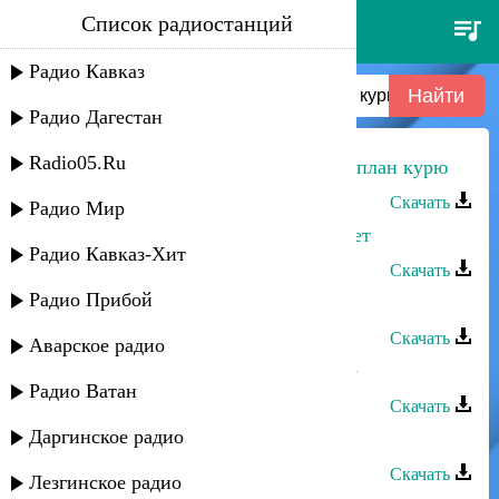
Список радиостанций
загир магомедов - я водку пью,
я план курю
Радио Кавказ
Радио Дагестан
Radio05.Ru
Загир Магомедов - Я водку пью, я план курю
Скачать
Радио Мир
Загир Магомедов - Мне всего 16 лет
Радио Кавказ-Хит
Скачать
Радио Прибой
Загир Магомедов - Сьоз бергенинг
Скачать
Аварское радио
Загир Магомедов - Где мое счастье
Радио Ватан
Скачать
Даргинское радио
Загир Магомедов - Ночь
Скачать
Лезгинское радио