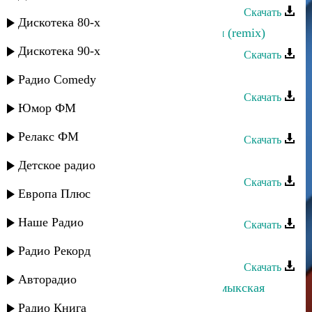
Скачать
Дискотека 80-х
Загир Магомедов - Салам Алейкум (remix)
Дискотека 90-х
Скачать
Загир Магомедов - Быть может
Радио Comedy
Скачать
Юмор ФМ
Загир Магомедов - Старинная
Релакс ФМ
Скачать
Загир Магомедов - Гульнара
Детское радио
Скачать
Европа Плюс
Загир Магомедов - Милая, ты где?
Наше Радио
Скачать
Загир Магомедов - Мой цветок
Радио Рекорд
Скачать
Авторадио
Загир Магомедов и Кристина - Кумыкская
свадьба
Радио Книга