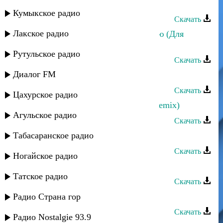
Загир Магомедов - Красавица
Кумыкское радио
Скачать
Лакское радио
Загир Магомедов - Я все пью и пью (Для
пацанов)
Рутульское радио
Скачать
Диалог FM
Загир Магомедов - Без тебя
Скачать
Цахурское радио
Загир Магомедов - Моя равнина (remix)
Агульское радио
Скачать
Табасаранское радио
Загир Магомедов - Любимая
Скачать
Ногайское радио
Загир Магомедов - Белая береза
Татское радио
Скачать
Загир Магомедов - Милая
Радио Страна гор
Скачать
Радио Nostalgie 93.9