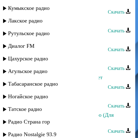
Загир Магомедов - Где ты
Кумыкское радио
Скачать
Лакское радио
Загир Магомедов - Милая
Скачать
Рутульское радио
Загир Магомедов - Мы молоды
Диалог FM
Скачать
Цахурское радио
Загир Магомедов - Белая береза
Скачать
Агульское радио
Загир Магомедов - Мне всего 16 лет
Табасаранское радио
Скачать
Загир Магомедов - Любимая
Ногайское радио
Скачать
Татское радио
Загир Магомедов - Я все пью и пью (Для
пацанов)
Радио Страна гор
Скачать
Радио Nostalgie 93.9