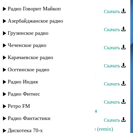
Загир Магомедов - Без тебя
Радио Говорит Майкоп
Скачать
Загир Магомедов - Красавица
Азербайджанское радио
Скачать
Грузинское радио
Загир Магомедов - Ночь
Чеченское радио
Скачать
Загир Магомедов - Сьоз бергенинг
Карачаевское радио
Скачать
Осетинское радио
Загир Магомедов - Где мое счастье
Радио Индия
Скачать
Загир Магомедов - Ай ярыкъ
Радио Фитнес
Скачать
Ретро FM
Загир Магомедов - Взгляни на меня
Радио Фантастики
Скачать
Загир Магомедов - Салам Алейкум (remix)
Дискотека 70-х