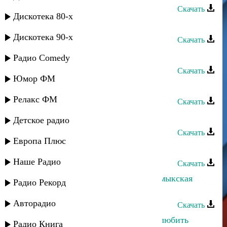
Скачать
Дискотека 80-х
Загир Магомедов - Быть может
Дискотека 90-х
Скачать
Загир Магомедов - Старинная
Радио Comedy
Скачать
Юмор ФМ
Загир Магомедов - Моя любимая
Релакс ФМ
Скачать
Загир Магомедов - Дождь 2
Детское радио
Скачать
Европа Плюс
Загир Магомедов - Мой цветок
Наше Радио
Скачать
Загир Магомедов и Кристина - Кумыкская
Радио Рекорд
свадьба
Авторадио
Скачать
Загир Магомедов - Каждый хочет любить
Радио Книга