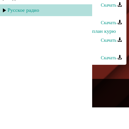
Скачать
Русское радио
Загир Магомедов - Белая береза
Скачать
Загир Магомедов - Я водку пью, я план курю
Скачать
Загир Магомедов - Какая ночь
Скачать
---
Русское радио