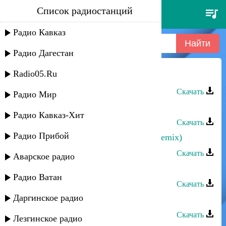
Список радиостанций
загир магомедов - память
Радио Кавказ
Радио Дагестан
Radio05.Ru
Загир Магомедов - Память
Скачать
Радио Мир
Загир Магомедов - Память
Радио Кавказ-Хит
Скачать
Радио Прибой
Загир Магомедов - Моя равнина (remix)
Скачать
Аварское радио
Загир Магомедов - Гульнара
Радио Ватан
Скачать
Даргинское радио
Загир Магомедов - Милая, ты где?
Скачать
Лезгинское радио