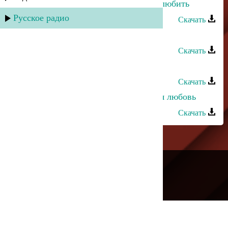
Загир Магомедов - Каждый хочет любить
Русское радио
Скачать
Загир Магомедов - Сьоз бергенинг
Скачать
Загир Магомедов - Любимая
Скачать
Джамиля Абдуллаева - Безответная любовь
Скачать
---
Русское радио