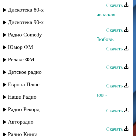
Скачать
Дискотека 80-х
Загир Магомедов и Кристина - Кумыкская
свадьба
Дискотека 90-х
Скачать
Радио Comedy
Ульзана Максудова - Безответная Любовь
Юмор ФМ
Скачать
Загир Магомедов - Память
Релакс ФМ
Скачать
Детское радио
Загир Магомедов - Где ты
Европа Плюс
Скачать
Зарема Гаджиева и Махач Магомедов -
Наше Радио
Восточная любовь
Радио Рекорд
Скачать
Загир Магомедов - Милая
Авторадио
Скачать
Радио Книга