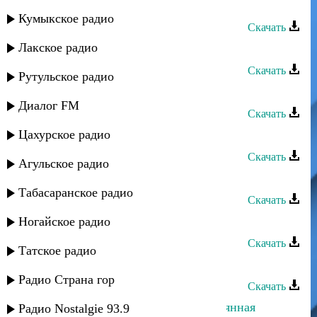
Загир Магомедов - Любовь сильна
Кумыкское радио
Скачать
Лакское радио
Загир Магомедов - Старинная
Скачать
Рутульское радио
Загир Магомедов - Гульнара
Диалог FM
Скачать
Цахурское радио
Загир Магомедов - Память
Скачать
Агульское радио
Загир Магомедов - Моя любимая
Табасаранское радио
Скачать
Загир Магомедов - Ночь
Ногайское радио
Скачать
Татское радио
Загир Магомедов - Милая, ты где?
Радио Страна гор
Скачать
Магомедзапир Магомедов - Безымянная
Радио Nostalgie 93.9