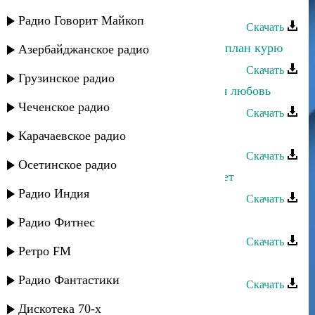
любовь
Радио Говорит Майкоп
Скачать
Загир Магомедов - Я водку пью, я план курю
Азербайджанское радио
Скачать
Грузинское радио
Джамиля Абдуллаева - Безответная любовь
Чеченское радио
Скачать
Загир Магомедов - Ай ярыкъ
Карачаевское радио
Скачать
Осетинское радио
Загир Магомедов - Мне всего 16 лет
Радио Индия
Скачать
Загир Магомедов - Белая береза
Радио Фитнес
Скачать
Ретро FM
Загир Магомедов - Дождь 2
Радио Фантастики
Скачать
Загир Магомедов - Мы молоды
Дискотека 70-х