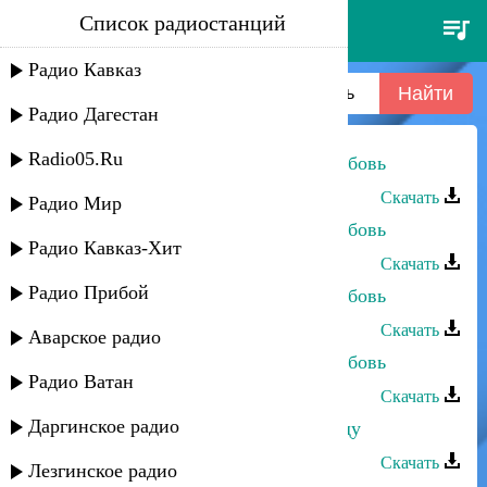
Список радиостанций
загир магомедов - безответная
любовь
Радио Кавказ
Радио Дагестан
Radio05.Ru
Загир Магомедов - Безответная любовь
Скачать
Радио Мир
Загир Магомедов - Безответная любовь
Радио Кавказ-Хит
Скачать
Радио Прибой
Загир Магомедов - Безответная любовь
Скачать
Аварское радио
Загир Магомедов - Безответная любовь
Радио Ватан
Скачать
Даргинское радио
Загир Магомедов - Любовь к народу
Скачать
Лезгинское радио