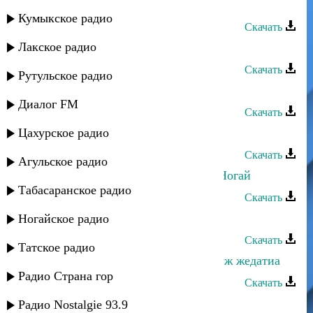
Руслан Яриков - Алтын ай
Кумыкское радио
Скачать
Лакское радио
Руслан Яриков - Анама
Скачать
Рутульское радио
Р. Гарунов - Яриз мяъли
Диалог FM
Скачать
Цахурское радио
Фаина Абдуллаева - Ярхла махьан
Скачать
Агульское радио
Руслан Яриков и Лина Ярикова - Ногай
Табасаранское радио
Скачать
David Divad - Яркие крылья
Ногайское радио
Скачать
Татское радио
Айдумбек Камилов - Яраб зи яр вуж жедатиа
Радио Страна гор
Скачать
Яраг - Хиялар
Радио Nostalgie 93.9