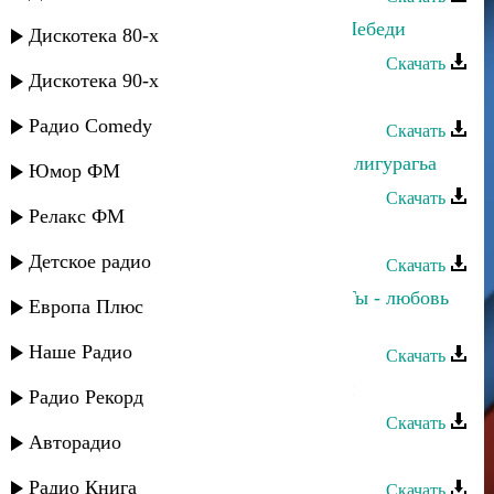
Руслан Яриков и Лина Ярикова - Лебеди
Дискотека 80-х
Скачать
Дискотека 90-х
Эльвира Ахмедханова - Йиз яриз
Радио Comedy
Скачать
Абдула Мирзакеримов - Ярхланси лигурагьа
Юмор ФМ
Скачать
Релакс ФМ
Кавказ группа - Яруш яруш
Детское радио
Скачать
Руслан Яриков и Лина Ярикова - Ты - любовь
Европа Плюс
моя
Наше Радио
Скачать
Сефьяханум Муртазаева - Ярхалай
Радио Рекорд
Скачать
Авторадио
Руслан Яриков - Мавлид дуасы
Радио Книга
Скачать