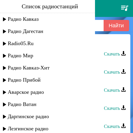
Список радиостанций
жаклина - киани яр
Радио Кавказ
Радио Дагестан
Radio05.Ru
Жаклина - Киани яр
Скачать
Радио Мир
Караван группа - Киани яр
Радио Кавказ-Хит
Скачать
Радио Прибой
Руслан Яриков - Ногай кыз
Скачать
Аварское радио
Руслан Яриков - Домбра
Радио Ватан
Скачать
Даргинское радио
Руслан Яриков - Горянка
Скачать
Лезгинское радио