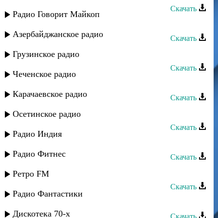
Скачать
Радио Говорит Майкоп
Яраг - Индира
Азербайджанское радио
Скачать
Жегьилар группа - Яргьанат
Грузинское радио
Скачать
Чеченское радио
Прибой - Зи ярдиз
Карачаевское радио
Скачать
Арслан Межиев - Ярылды
Осетинское радио
Скачать
Радио Индия
Руслан Яриков - Кызганаман
Радио Фитнес
Скачать
Садвал - Киани яр
Ретро FM
Скачать
Радио Фантастики
Жаклина - Мой народ
Дискотека 70-х
Скачать