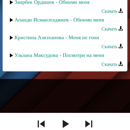
Заирбек Ордашев - Обними меня
Скачать
Апанди Исмаилгаджиев - Обними меня
Скачать
Кристина Азизханова - Меня не гони
Скачать
Ульзана Максудова - Посмотри на меня
Скачать