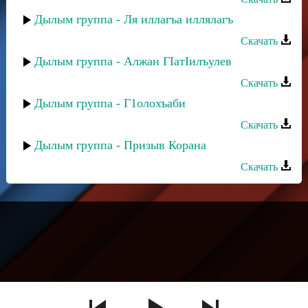
Дылым группа - Ля иллагъа иллялагъ
Скачать
Дылым группа - Алжан ГIатIилъулев
Скачать
Дылым группа - Г1олохъаби
Скачать
Дылым группа - Призыв Корана
Скачать