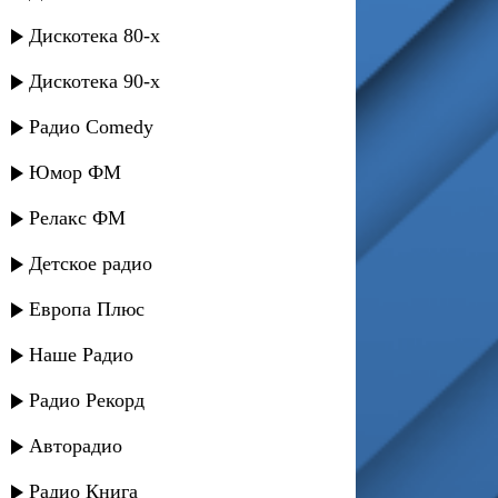
Дискотека 80-х
Дискотека 90-х
Радио Comedy
Юмор ФМ
Релакс ФМ
Детское радио
Европа Плюс
Наше Радио
Радио Рекорд
Авторадио
Радио Книга