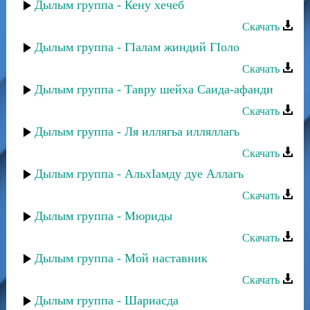
Дылым группа - Кену хечеб
Скачать
Дылым группа - ГIалам жиндий ГIоло
Скачать
Дылым группа - Тавру шейха Саида-афанди
Скачать
Дылым группа - Ля иллягьа илляллагь
Скачать
Дылым группа - АльхIамду дуе Аллагь
Скачать
Дылым группа - Мюриды
Скачать
Дылым группа - Мой наставник
Скачать
Дылым группа - Шариасда