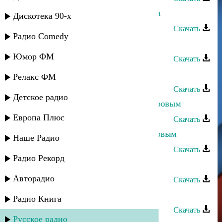
Дурия Рагимова - Зи яр вуж жедата
Дискотека 90-х
Скачать
Радио Comedy
Дурия Рагимова - Жамиля
Юмор ФМ
Скачать
Дурия Рагимова - Етим Эмин
Релакс ФМ
Скачать
Детское радио
Дурия Рагимова - Дуэт с Г. Мансуровым
Европа Плюс
Скачать
Дурия Рагимова - Дуэт с А. Габибовым
Наше Радио
Скачать
Радио Рекорд
Дурия Рагимова - Духтур руш
Авторадио
Скачать
Дурия Рагимова - Гуьлжагьан
Радио Книга
Скачать
Русское радио