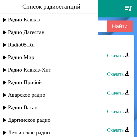
Список радиостанций
дурия рагимова - пуд руш
Радио Кавказ
Радио Дагестан
Radio05.Ru
Дурия Рагимова - Советрин рушар
Скачать
Радио Мир
Дурия Рагимова - Назлу жейран
Радио Кавказ-Хит
Скачать
Радио Прибой
Дурия Рагимова - Аграном руш
Скачать
Аварское радио
Дурия Рагимова - Ай дилбер
Радио Ватан
Скачать
Даргинское радио
Дурия Рагимова - Атанач вун
Скачать
Лезгинское радио