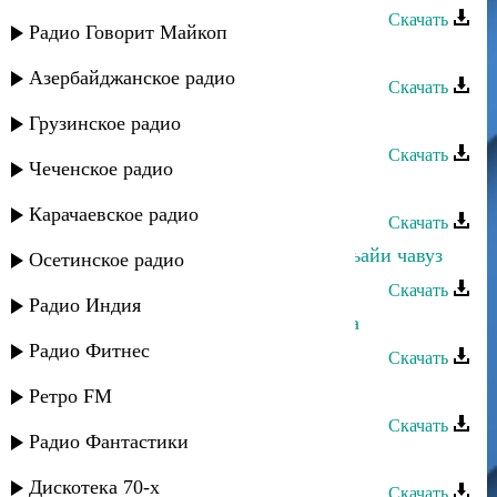
Скачать
Радио Говорит Майкоп
Дурия Рагимова - Лайлай
Азербайджанское радио
Скачать
Дурия Рагимова - Кан тахьайла
Грузинское радио
Скачать
Чеченское радио
Дурия Рагимова - Зуьрнедин ван
Карачаевское радио
Скачать
Дурия Рагимова - Зун вал ашукь хьайи чавуз
Осетинское радио
Скачать
Радио Индия
Дурия Рагимова - Зи яр вуж жедата
Радио Фитнес
Скачать
Дурия Рагимова - Жамиля
Ретро FM
Скачать
Радио Фантастики
Дурия Рагимова - Етим Эмин
Дискотека 70-х
Скачать