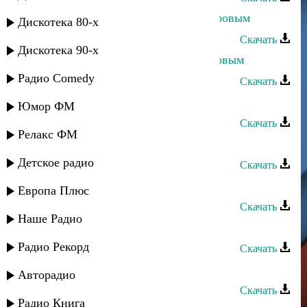
Дурия Рагимова - Дуэт с Г. Мансуровым
Дискотека 80-х
Скачать
Дискотека 90-х
Дурия Рагимова - Дуэт с А. Габибовым
Радио Comedy
Скачать
Дурия Рагимова - Духтур руш
Юмор ФМ
Скачать
Релакс ФМ
Дурия Рагимова - Гуьлжагьан
Детское радио
Скачать
Дурия Рагимова - Гуьлбагьар
Европа Плюс
Скачать
Наше Радио
Дурия Рагимова - Гуьзел
Радио Рекорд
Скачать
Дурия Рагимова - Вучда рикIи
Авторадио
Скачать
Радио Книга