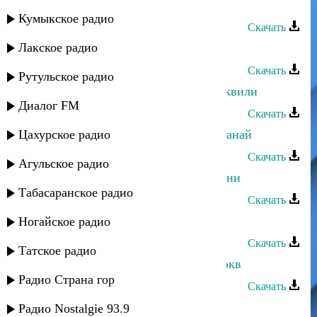
Дурия Рагимова - Яр
Кумыкское радио
Скачать
Лакское радио
Дурия Рагимова - Хуш я рикIиз зи
Скачать
Рутульское радио
Дурия Рагимова - Тариф ая гуьрчеквили
Диалог FM
Скачать
Цахурское радио
Дурия Рагимова - Садра сваса лагьанай
Скачать
Агульское радио
Дурия Рагимова - Перихануман мани
Табасаранское радио
Скачать
Дурия Рагимова - Наз гумир
Ногайское радио
Скачать
Татское радио
Дурия Рагимова - Муьгьуьбатдин экв
Радио Страна гор
Скачать
Дурия Рагимова - Марал
Радио Nostalgie 93.9