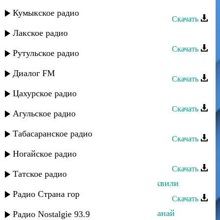
Дурия Рагимова - Ай дилбер
Кумыкское радио
Скачать
Лакское радио
Дурия Рагимова - Аграном руш
Скачать
Рутульское радио
Дурия Рагимова - Пуд руш
Диалог FM
Скачать
Цахурское радио
Дурия Рагимова - Назлу жейран
Скачать
Агульское радио
Дурия Рагимова - Яр
Табасаранское радио
Скачать
Дурия Рагимова - Хуш я рикIиз зи
Ногайское радио
Скачать
Татское радио
Дурия Рагимова - Тариф ая гуьрчеквили
Радио Страна гор
Скачать
Дурия Рагимова - Садра сваса лагьанай
Радио Nostalgie 93.9