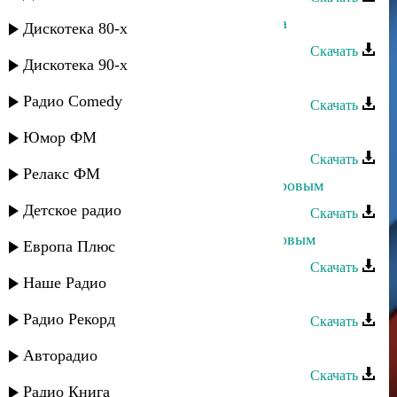
Дурия Рагимова - Зи яр вуж жедата
Дискотека 80-х
Скачать
Дискотека 90-х
Дурия Рагимова - Жамиля
Радио Comedy
Скачать
Дурия Рагимова - Етим Эмин
Юмор ФМ
Скачать
Релакс ФМ
Дурия Рагимова - Дуэт с Г. Мансуровым
Детское радио
Скачать
Дурия Рагимова - Дуэт с А. Габибовым
Европа Плюс
Скачать
Наше Радио
Дурия Рагимова - Духтур руш
Радио Рекорд
Скачать
Дурия Рагимова - Гуьлжагьан
Авторадио
Скачать
Радио Книга