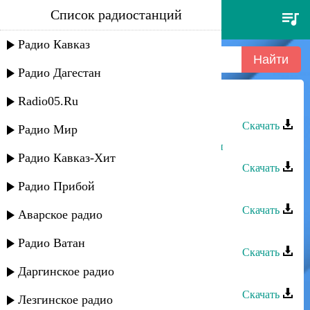
Список радиостанций
дурия рагимова - лайлай
Радио Кавказ
Радио Дагестан
Radio05.Ru
Дурия Рагимова - Лайлай
Скачать
Радио Мир
Дурия Рагимова - Фосинедин мани
Радио Кавказ-Хит
Скачать
Радио Прибой
Дурия Рагимова - Бес вучиз
Скачать
Аварское радио
Дурия Рагимова - Африка
Радио Ватан
Скачать
Даргинское радио
Дурия Рагимова - Атанач вун
Скачать
Лезгинское радио