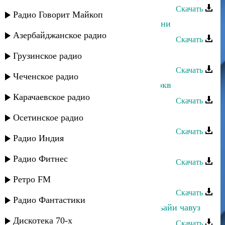
Скачать
Радио Говорит Майкоп
Дурия Рагимова - Перихануман мани
Азербайджанское радио
Скачать
Дурия Рагимова - Наз гумир
Грузинское радио
Скачать
Чеченское радио
Дурия Рагимова - Муьгьуьбатдин экв
Карачаевское радио
Скачать
Дурия Рагимова - Марал
Осетинское радио
Скачать
Радио Индия
Дурия Рагимова - Кан тахьайла
Радио Фитнес
Скачать
Дурия Рагимова - Зуьрнедин ван
Ретро FM
Скачать
Радио Фантастики
Дурия Рагимова - Зун вал ашукь хьайи чавуз
Дискотека 70-х
Скачать