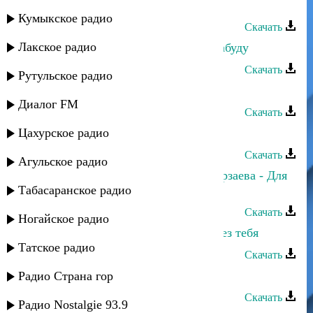
Хава Газахова - Яне забуду тебя
Кумыкское радио
Скачать
Лакское радио
Гаджилав Гаджилаев - Я тебя не забуду
Скачать
Рутульское радио
Руслан Имамирзаев - Без тебя
Диалог FM
Скачать
Цахурское радио
Руслан Атаев - Жду тебя
Скачать
Агульское радио
Руслан Гасанов, Альбина Казакмурзаева - Для
Табасаранское радио
тебя
Скачать
Ногайское радио
Рустам Ахмедханов - Нет жизни без тебя
Татское радио
Скачать
Руслан Аджиев - Люблю тебя
Радио Страна гор
Скачать
Радио Nostalgie 93.9