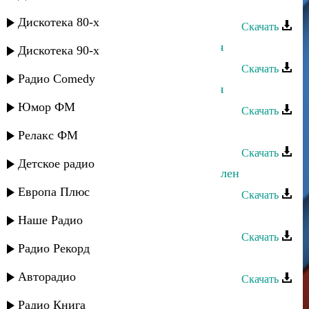
Рустам Ахмедханов - Без тебя
Дискотека 80-х
Скачать
Рустам Мулдаров - Не хватает тебя
Дискотека 90-х
Скачать
Радио Comedy
Рустам Ахмедханов - Пою для тебя
Юмор ФМ
Скачать
Руслан Магомедов - Ищу тебя
Релакс ФМ
Скачать
Детское радио
Руслан Магомедов - Я в тебя влюблен
Европа Плюс
Скачать
Руслан Камалов - А я люблю тебя
Наше Радио
Скачать
Радио Рекорд
Archi-M - Для тебя, моя любимая
Авторадио
Скачать
Ариф Мамедалиев - Для тебя
Радио Книга