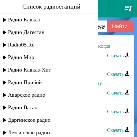
Список радиостанций
документальное я тебя никогда
не забуду (рус) -
Радио Кавказ
документальное я тебя никогда
не забуду (рус)
Радио Дагестан
Radio05.Ru
Халил Алиев - Я не забуду тебя никогда
Скачать
Радио Мир
Заида Джанбиева - Я забуду тебя
Радио Кавказ-Хит
Скачать
Радио Прибой
Хасан Мусаев - Я тебя век не забуду
Скачать
Аварское радио
Халил Алиев - Я не забуду тебя
Радио Ватан
Скачать
Даргинское радио
Аслан Гусейнов - Я не забуду тебя
Скачать
Лезгинское радио