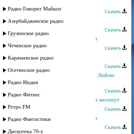
Руслан Рамазанов - Все для тебя
Радио Говорит Майкоп
Скачать
Рустам Ахмедханов - Без тебя
Азербайджанское радио
Скачать
Грузинское радио
Рустам Ахмедханов - Пою для тебя
Чеченское радио
Скачать
Руслан Рамазанов - Ищу тебя
Карачаевское радио
Скачать
Осетинское радио
Руслана Собиева, Зарина Бугаева - Люблю
тебя
Радио Индия
Скачать
Радио Фитнес
Руслан Магомедов - Без тебя цветы засохнут
Ретро FM
Скачать
Рустам Мулдаров - Не хватает тебя
Радио Фантастики
Скачать
Дискотека 70-х