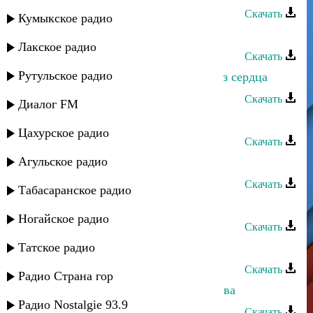
Скачать
Кумыкское радио
Жасмин - Три слова
Лакское радио
Скачать
Рутульское радио
Абдула Магомедмирзоев - Слова из сердца
Скачать
Диалог FM
Мадина Имамова - Теплые слова
Цахурское радио
Скачать
Агульское радио
Эльмира Аминова - Слова любви
Скачать
Табасаранское радио
Макка Магомедова - Слова любви
Ногайское радио
Скачать
Татское радио
Зайнаб Махаева - Слова любви
Скачать
Радио Страна гор
Патимат Кагирова - Желанные слова
Радио Nostalgie 93.9
Скачать