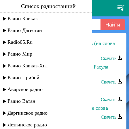
Список радиостанций
дмитрий прянов - нам не
нужны слова
Радио Кавказ
Радио Дагестан
Radio05.Ru
Хизри Асадулаев - В зимнюю ночь (на слова
Гамзата Мутаилова)
Радио Мир
Скачать
Радио Кавказ-Хит
Хизри Асадулаев - Балет (на слова Расула
Гамзатова)
Радио Прибой
Скачать
Аварское радио
Габибат Буттаева - Мои слова
Скачать
Радио Ватан
Асхат Айдемиров - Бессмысленные слова
Даргинское радио
Скачать
Лезгинское радио
Патимат Абдулаева - Твои слова