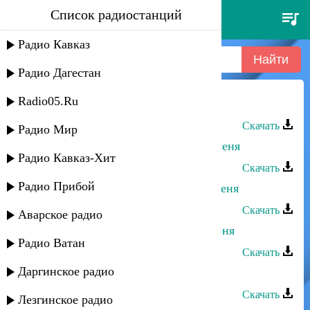
Список радиостанций
дмитрий колдун - поцелуй меня
Радио Кавказ
Радио Дагестан
Radio05.Ru
Издаг - Услышь меня
Скачать
Радио Мир
Асадула Бахтанов - Посмотри на меня
Радио Кавказ-Хит
Скачать
Радио Прибой
Мадина Абдулбакова - Не мучай меня
Скачать
Аварское радио
Нариман Атаев - Не обманывай меня
Радио Ватан
Скачать
Даргинское радио
Айшат Айсаева - Не обижай меня
Скачать
Лезгинское радио