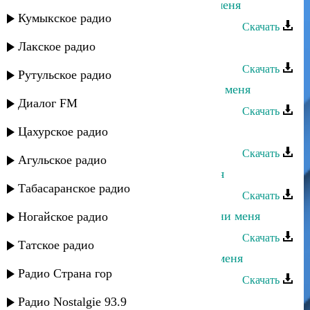
Динара Залумханова - Не бросай меня
Кумыкское радио
Скачать
Лакское радио
Мурад Садуев - Игра без меня
Скачать
Рутульское радио
Эльдар Далгатов - Замуж выйди за меня
Диалог FM
Скачать
Цахурское радио
Камила Мурсалова - Радуй меня
Скачать
Агульское радио
Багавудин Ибрагимов - Пусти меня
Табасаранское радио
Скачать
Альбина Казакмурзаева - Не обмани меня
Ногайское радио
Скачать
Татское радио
Гульжанат Исаева - Не смотри на меня
Радио Страна гор
Скачать
Умалав Кебедов - Ты для меня
Радио Nostalgie 93.9