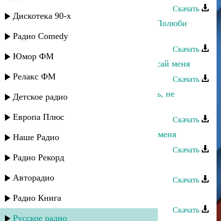
Скачать
Дискотека 90-х
Марианна и Апанди Магомедов - Полюби
меня
Радио Comedy
Скачать
Юмор ФМ
Джамиля Джамалодинова - Не бросай меня
Релакс ФМ
Скачать
Заур Темиров - Ты меня не любишь, не
Детское радио
жалеешь
Европа Плюс
Скачать
Хадижат Джамалудинова - Забери меня
Наше Радио
Скачать
Радио Рекорд
Айшат Насрулаева - Береги меня
Авторадио
Скачать
Заирбек Ордашев - Обними меня
Радио Книга
Скачать
Русское радио