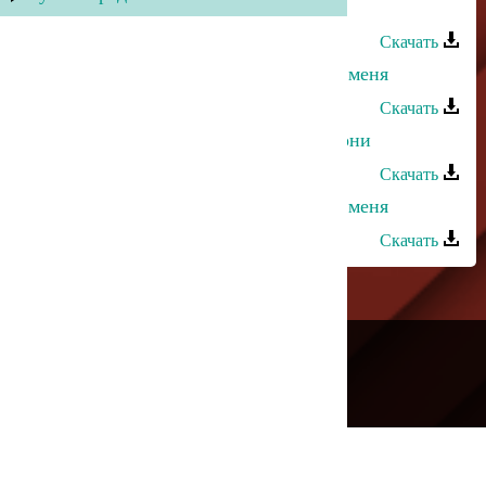
Марат Джакавов - Я колдун
Скачать
Апанди Исмаилгаджиев - Обними меня
Скачать
Кристина Азизханова - Меня не гони
Скачать
Ульзана Максудова - Посмотри на меня
Скачать
---
Русское радио