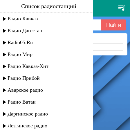
Список радиостанций
длят танцев - 038-sound33
Радио Кавказ
Радио Дагестан
Ничего не найдено =(
Radio05.Ru
Попробуйте укоротить запрос
Радио Мир
Радио Кавказ-Хит
Радио Прибой
Аварское радио
Радио Ватан
Даргинское радио
Лезгинское радио