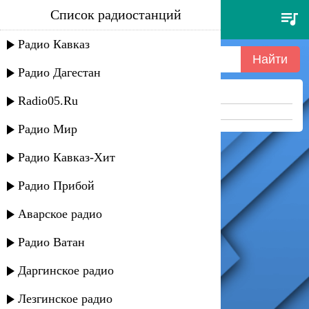
Список радиостанций
длят танцев - 026
Радио Кавказ
Радио Дагестан
Ничего не найдено =(
Radio05.Ru
Попробуйте укоротить запрос
Радио Мир
Радио Кавказ-Хит
Радио Прибой
Аварское радио
Радио Ватан
Даргинское радио
Лезгинское радио