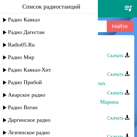
Список радиостанций
дина алиева - салават
Радио Кавказ
Радио Дагестан
Radio05.Ru
Дина Алиева - Салават
Скачать
Радио Мир
Дина Алиева - О намазе
Радио Кавказ-Хит
Скачать
Радио Прибой
Дина Алиева - Альхамдулиллях аллах
Скачать
Аварское радио
Даниэль Гарунов, Дина Мереуца и Марина
Радио Ватан
Алиева - Трилогия
Скачать
Даргинское радио
Дина Алиева - Аллах
Лезгинское радио
Скачать