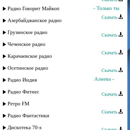
Даниэль Гарунов и Дина Мереуца - Только ты
Радио Говорит Майкоп
Скачать
Азербайджанское радио
Марина Алиева и Тай - Вернись
Грузинское радио
Скачать
Марина Алиева - Сон
Чеченское радио
Скачать
Карачаевское радио
Марина Алиева - Девочка
Осетинское радио
Скачать
Прямой, Марина Алиева и Сабина Алиева -
Радио Индия
Вода и пламя
Радио Фитнес
Скачать
Рашана Алиева - Дог сан
Ретро FM
Скачать
Радио Фантастики
Лаура Алиева - Избраный
Дискотека 70-х
Скачать