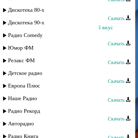
Лаура Алиева - Министр
Дискотека 80-х
Скачать
Дискотека 90-х
Марина Алиева и Султан - Горький вкус
сладких губ
Радио Comedy
Скачать
Юмор ФМ
Лаура Алиева - Ангел
Релакс ФМ
Скачать
Дина Мереуца - Мой любимый
Детское радио
Скачать
Европа Плюс
Дина Мереуца - Мой рай
Наше Радио
Скачать
Марина Алиева - Love action
Радио Рекорд
Скачать
Авторадио
Закир Салаватов - Эй Эй Эй
Радио Книга
Скачать