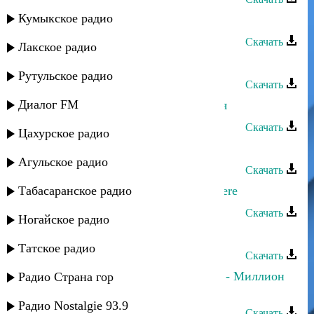
Кумыкское радио
Дина Мереуца - Эй цыган
Скачать
Лакское радио
Дина Мереуца - Попурри
Рутульское радио
Скачать
Диалог FM
Марина Алиева - С днем рождения
Скачать
Цахурское радио
Марина Алиева - Исчезаю
Агульское радио
Скачать
Табасаранское радио
Дина Мереуца - You are not from here
Скачать
Ногайское радио
Марина Алиева - Будь со мной
Татское радио
Скачать
Даниэль Гарунов и Дина Мереуца - Миллион
Радио Страна гор
алых роз
Радио Nostalgie 93.9
Скачать