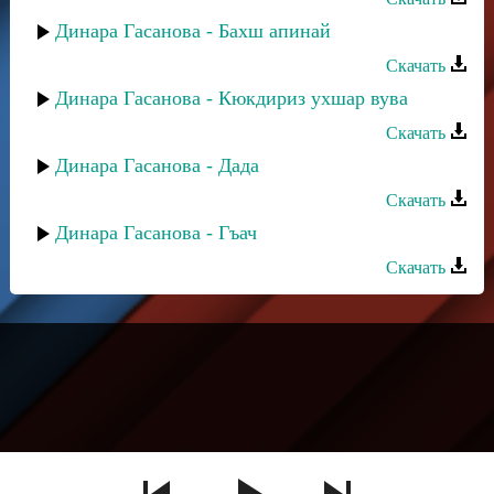
Динара Гасанова - Бахш апинай
Скачать
Динара Гасанова - Кюкдириз ухшар вува
Скачать
Динара Гасанова - Дада
Скачать
Динара Гасанова - Гъач
Скачать